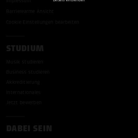
Impressum
Details einblenden
Barrierearme Ansicht
Cookie Einstellungen bearbeiten
STUDIUM
Musik studieren
Business studieren
Akkreditierung
Internationales
Jetzt bewerben
DABEI SEIN