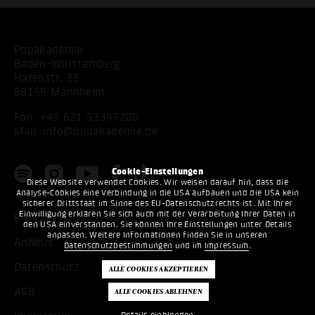
Popakademie
Baden-Württemberg
Hafenstr. 33
68159 Mannheim
Fon:
+49 621 53397200
Mail:
info@popakademie.de
Cookie-Einstellungen
Diese Website verwendet Cookies. Wir weisen darauf hin, dass die
Analyse-Cookies eine Verbindung in die USA aufbauen und die USA kein
sicherer Drittstaat im Sinne des EU-Datenschutzrechts ist. Mit Ihrer
Einwilligung erklären Sie sich auch mit der Verarbeitung Ihrer Daten in
Kontakt
den USA einverstanden. Sie können Ihre Einstellungen unter Details
anpassen. Weitere Informationen finden Sie in unseren
Anfahrt
Datenschutzbestimmungen
und im
Impressum
.
Datenschutz
AGB