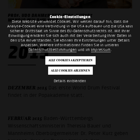
PROF. UDO DAHMEN UND PROF. HUBERT
Cookie-Einstellungen
WANDJO MIT DEM ECHO
Diese Website verwendet Cookies. Wir weisen darauf hin, dass die
Analyse-Cookies eine Verbindung in die USA aufbauen und die USA kein
sicherer Drittstaat im Sinne des EU-Datenschutzrechts ist. Mit Ihrer
Einwilligung erklären Sie sich auch mit der Verarbeitung Ihrer Daten in
den USA einverstanden. Sie können Ihre Einstellungen unter Details
2015
anpassen. Weitere Informationen finden Sie in unseren
Datenschutzbestimmungen
und im
Impressum
.
Details einblenden
DEZEMBER 2015
Das erste World Drum Festival
findet in der Popakademie statt.
FEBRUAR 2015
Baden-Württembergs
Wissenschaftsministerin Theresia Bauer und
Mannheims Oberbürgermeister Dr. Peter Kurz geben