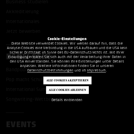
Business studieren
Akkreditierung
Internationales
Jetzt bewerben
Cookie-Einstellungen
Diese Website verwendet Cookies. Wir weisen darauf hin, dass die
Analyse-Cookies eine Verbindung in die USA aufbauen und die USA kein
sicherer Drittstaat im Sinne des EU-Datenschutzrechts ist. Mit Ihrer
DABEI SEIN
Einwilligung erklären Sie sich auch mit der Verarbeitung Ihrer Daten in
den USA einverstanden. Sie können Ihre Einstellungen unter Details
anpassen. Weitere Informationen finden Sie in unseren
Bandpool
Datenschutzbestimmungen
und im
Impressum
.
Pop macht Schule
International Summer Camp
Songwriting-Wettbewerb
Details einblenden
EVENTS