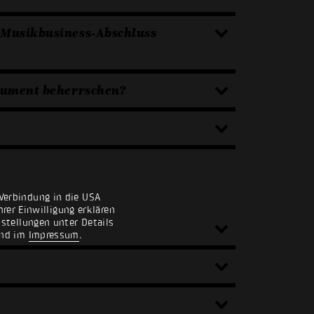
 Musikbusiness-Abschluss
trument beherrschen?
Verbindung in die USA
rer Einwilligung erklären
nstellungen unter Details
nd im
Impressum
.