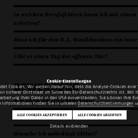
In welchen Berufsfeldern kann ich mit einem
arbeiten?
Muss ich für den B.A. Musikbusiness ein Ins
Gibt es einen Tag der offenen Tür?
Cookie-Einstellungen
BEWERBUNG
det Cookies. Wir weisen darauf hin, dass die Analyse-Cookies eine 
n sicherer Drittstaat im Sinne des EU-Datenschutzrechts ist. Mit Ih
rarbeitung Ihrer Daten in den USA einverstanden. Sie können Ihre Ei
Wie kann ich mich bewerben?
e Informationen finden Sie in unseren
Datenschutzbestimmungen
u
Gibt es eine Altersbeschränkung?
Details einblenden
Brauche ich unbedingt Abitur?