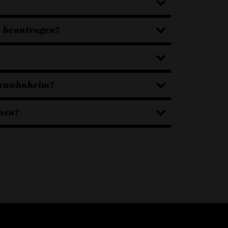
 beantragen?
enwohnheim?
hmen?