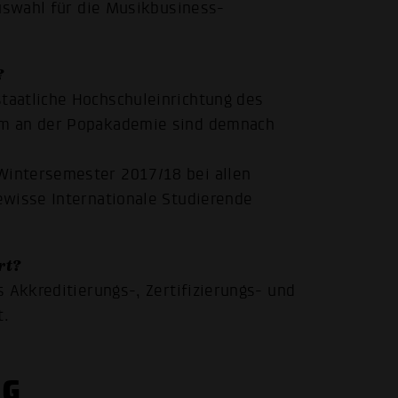
auswahl für die Musikbusiness-
.
?
taatliche Hochschuleinrichtung des
um an der Popakademie sind demnach
intersemester 2017/18 bei allen
ewisse Internationale Studierende
rt?
 Akkreditierungs-, Zertifizierungs- und
t.
NG