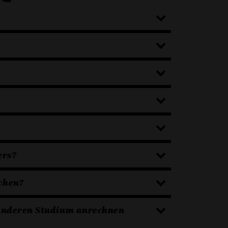
ers?
chen?
 anderen Studium anrechnen