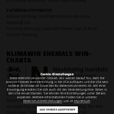
Forschung und Kunst Baden-Württemberg
FACHBEIRATSVORSITZ
Andrea Rothaug, Geschäftsführerin RockCity
Hamburg e.V.
Christian Pertschy, Geschäftsführer Jazz & Rock
Schulen Freiburg
KLIMAWIN EHEMALS WIN-
CHARTA
Cookie-Einstellungen
Diese Website verwendet Cookies. Wir weisen darauf hin, dass die
Analyse-Cookies eine Verbindung in die USA aufbauen und die USA kein
sicherer Drittstaat im Sinne des EU-Datenschutzrechts ist. Mit Ihrer
Mit der Unterzeichnung der WIN-Charta des Landes
Einwilligung erklären Sie sich auch mit der Verarbeitung Ihrer Daten in
den USA einverstanden. Sie können Ihre Einstellungen unter Details
Baden-Württemberg bekennt sich die Popakademie
anpassen. Weitere Informationen finden Sie in unseren
Baden-Württemberg zur ökonomischen,
Datenschutzbestimmungen
und im
Impressum
.
ökologischen und sozialen Verantwortung. Die WIN-
Charta des Landes Baden-Württemberg ist