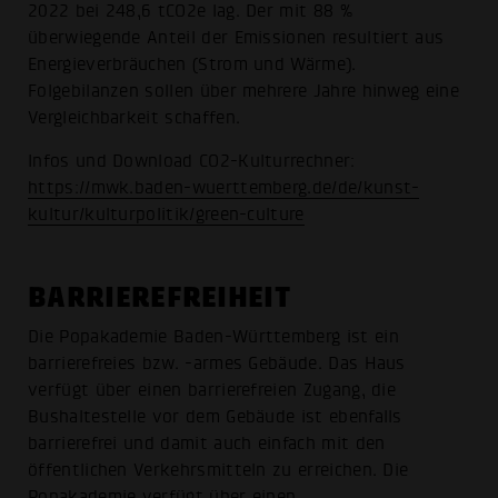
2022 bei 248,6 tCO2e lag. Der mit 88 %
überwiegende Anteil der Emissionen resultiert aus
Energieverbräuchen (Strom und Wärme).
Folgebilanzen sollen über mehrere Jahre hinweg eine
Vergleichbarkeit schaffen.
Infos und Download CO2-Kulturrechner:
https://mwk.baden-wuerttemberg.de/de/kunst-
kultur/kulturpolitik/green-culture
BARRIEREFREIHEIT
Die Popakademie Baden-Württemberg ist ein
barrierefreies bzw. -armes Gebäude. Das Haus
verfügt über einen barrierefreien Zugang, die
Bushaltestelle vor dem Gebäude ist ebenfalls
barrierefrei und damit auch einfach mit den
öffentlichen Verkehrsmitteln zu erreichen. Die
Popakademie verfügt über einen