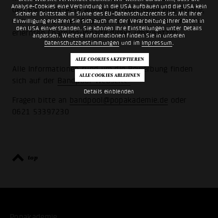
Analyse-Cookies eine Verbindung in die USA aufbauen und die USA kein
den Bandpool-Acts außerdem regelmäßig eine Bühne,
sicherer Drittstaat im Sinne des EU-Datenschutzrechts ist. Mit Ihrer
sich einem breiten Publikum zu präsentieren und die
Einwilligung erklären Sie sich auch mit der Verarbeitung Ihrer Daten in
den USA einverstanden. Sie können Ihre Einstellungen unter Details
erlernten Coaching-Inhalte direkt umzusetzen.
anpassen. Weitere Informationen finden Sie in unseren
Datenschutzbestimmungen
und im
Impressum
.
Alle Informationen rund um die Bewerbung finden
sich auf der
Bandpool-Webseite.
Details einblenden
Fragen bitte an
bandpool@popakademie.de
oder
0621 53397230
top
Popakademie