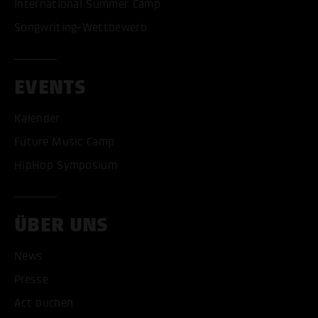
International Summer Camp
Songwriting-Wettbewerb
EVENTS
Kalender
Future Music Camp
HipHop Symposium
ÜBER UNS
ALLE COOKIES AKZEPT
News
Presse
ALLE COOKIES ABLE
Act buchen