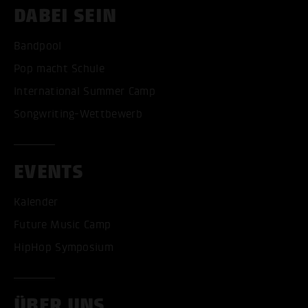
DABEI SEIN
Bandpool
Pop macht Schule
International Summer Camp
Songwriting-Wettbewerb
EVENTS
Kalender
Future Music Camp
HipHop Symposium
ALLE COOKIES AKZEPT
ÜBER UNS
ALLE COOKIES ABLE