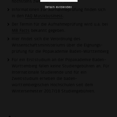
höchstens zweimal erteilt werden.
Details einblenden
Informationen zur Aufnahmeprüfung finden sich
in den
FAQ Musikbusiness
.
Der Termin für die Aufnahmeprüfung wird u.a. bei
MB Facts
bekannt gegeben.
Hier findet sich die
Verordnung des
Wissenschafts­ministeriums über die Eignungs­
prüfung für die Popakademie Baden-Württemberg
Für ein Erststudium an der Popakademie Baden-
Württemberg fallen keine Studiengebühren an. Für
Internationale Studierende und für ein
Zweitstudium erheben die baden-
württembergischen Hochschulen seit dem
Wintersemester 2017/18
Studiengebühren
.