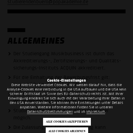
studierendenbuero@popakademie.de
ALLGEMEINES
Der Studiengang Musikbusiness ist durch das
Akkreditierungs-, Zertifizierungs- und Qualitäts­
sicherungs-Instituts ACQUIN akkreditiert.
Für die Einhaltung der Bewerbungsfrist gilt:
Cookie-Einstellungen
Upload 30. April bis 23:59 Uhr.
Diese Website verwendet Cookies. Wir weisen darauf hin, dass die
Analyse-Cookies eine Verbindung in die USA aufbauen und die USA kein
Das Studium an der Popakademie Baden-
sicherer Drittstaat im Sinne des EU-Datenschutzrechts ist. Mit Ihrer
Einwilligung erklären Sie sich auch mit der Verarbeitung Ihrer Daten in
Württemberg wird mit BAföG gefördert.
den USA einverstanden. Sie können Ihre Einstellungen unter Details
anpassen. Weitere Informationen finden Sie in unseren
Studienbeginn ist nur zum Wintersemester
Datenschutzbestimmungen
und im
Impressum
.
möglich.
Die Zulassung zur Aufnahmeprüfung kann