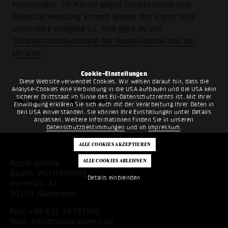
Handlungen. Im Kampf gegen Despotismus und
Gewaltanwendung kommt gerade der Kunst eine
besondere Aufgabe zu. Hier geht es zur
Solidaritätsbekundung der Popakademie mit der
Ukraine
.
Cookie-Einstellungen
Diese Website verwendet Cookies. Wir weisen darauf hin, dass die
Analyse-Cookies eine Verbindung in die USA aufbauen und die USA kein
sicherer Drittstaat im Sinne des EU-Datenschutzrechts ist. Mit Ihrer
top
zurück
Einwilligung erklären Sie sich auch mit der Verarbeitung Ihrer Daten in
den USA einverstanden. Sie können Ihre Einstellungen unter Details
anpassen. Weitere Informationen finden Sie in unseren
Datenschutzbestimmungen
und im
Impressum
.
Popakademie
Baden-Württemberg
Details einblenden
Hafenstr. 33
68159 Mannheim
Fon:
+49 621 53397200
Mail:
info@popakademie.de