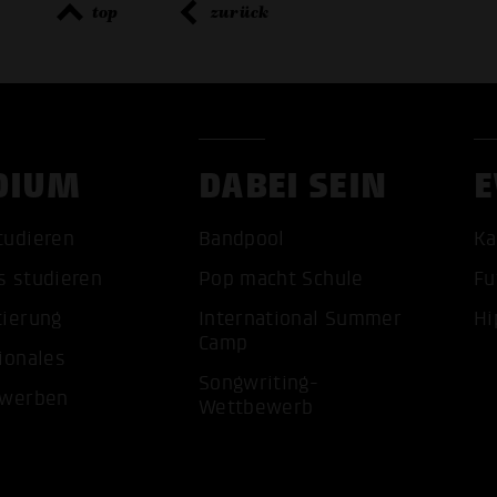
top
zurück
DIUM
DABEI SEIN
E
tudieren
Bandpool
Ka
s studieren
Pop macht Schule
Fu
tierung
International Summer
Hi
Camp
ionales
ALLE 
Songwriting-
ewerben
Wettbewerb