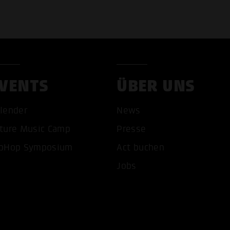
VENTS
ÜBER UNS
lender
News
ture Music Camp
Presse
pHop Symposium
Act buchen
Jobs
COOKIES AKZEPTIEREN
ALLE COOKIES AB