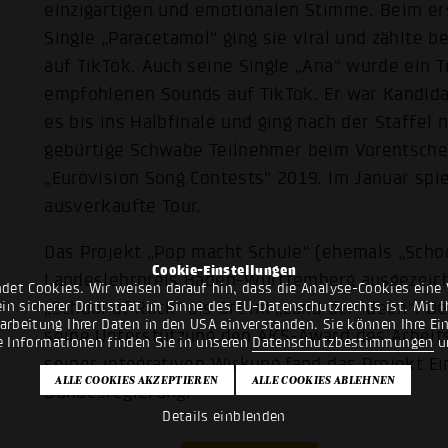
einzigartigen und emotionalen Stimme. Beim er
Single „Paracetamol“ ging sie viral und zählte 
auf TikTok. Auch seine Single „Ana“ wurde ein T
empfohlenen Sounds auf TikTok. Er war Kandidat
es bis ins Halbfinale und ging nach der Staffel 
gebürtige Schwabe Teilnehmer beim Vorentschei
„Eurovision Song Contests“ 2019. Im Januar spie
ausverkaufte Tour.
Das Projekt „Pop macht Schule“ (ehemals „Scho
Cookie-Einstellungen
Landeslehrpreis Baden-Württemberg ausgezeich
det Cookies. Wir weisen darauf hin, dass die Analyse-Cookies eine 
„School of Rock“ als Ort im „Land der Ideen“. D
n sicherer Drittstaat im Sinne des EU-Datenschutzrechts ist. Mit Ih
rarbeitung Ihrer Daten in den USA einverstanden. Sie können Ihre Ei
seine Unterstützung den AKS-Award des Arbeits
e Informationen finden Sie in unseren
Datenschutzbestimmungen
u
seiner integrativen Wirkung fand das Projekt Ei
Bundesregierung.
Details einblenden