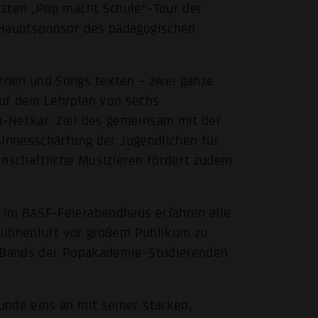
tzten „Pop macht Schule“-Tour der
 Hauptsponsor des pädagogischen
rnen und Songs texten – zwei ganze
auf dem Lehrplan von sechs
-Neckar. Ziel des gemeinsam mit der
 Sinnesschärfung der Jugendlichen für
nschaftliche Musizieren fördert zudem
 im BASF-Feierabendhaus erfahren alle
, Bühnenluft vor großem Publikum zu
n Bands der Popakademie-Studierenden
nde eins an mit seiner starken,