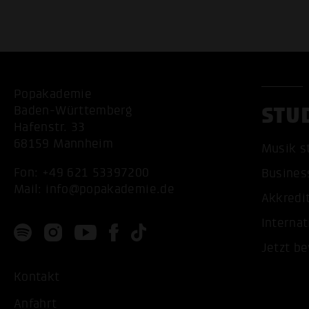
Popakademie
STU
Baden-Württemberg
Hafenstr. 33
68159 Mannheim
Musik s
Fon:
+49 621 53397200
Busines
Mail:
info@popakademie.de
Akkredi
Internat
Jetzt b
Kontakt
Anfahrt