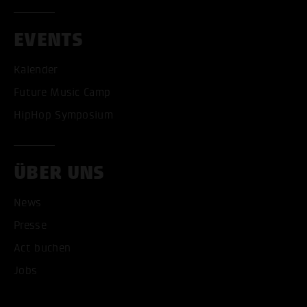
EVENTS
Kalender
Future Music Camp
HipHop Symposium
ALLE COOKIES AKZEPT
ÜBER UNS
ALLE COOKIES ABLE
News
Presse
Act buchen
Jobs