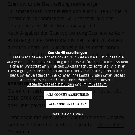
Czernowitz die Beschaffung notwendiger
Hilfsmaterialien organisieren und auch Hilfe für die in
Mannheim ankommenden Geflüchteten aus der
Ukraine leisten. Mehr Infos:
masagtja.de
Nach Angaben der Stadtverwaltung Czernowitz kam
es bislang in der westukrainischen Stadt zu keinen
direkten Angriffen. Allerdings gibt es einen hohen
Cookie-Einstellungen
Zuzug an Flüchtlingen aus anderen Landesteilen, auf
Diese Website verwendet Cookies. Wir weisen darauf hin, dass die
die sich die Stadt einstellen muss. Dringend benötigt
Analyse-Cookies eine Verbindung in die USA aufbauen und die USA kein
sicherer Drittstaat im Sinne des EU-Datenschutzrechts ist. Mit Ihrer
werden daher Materialien wie Matratzen, Zelte,
Einwilligung erklären Sie sich auch mit der Verarbeitung Ihrer Daten in
den USA einverstanden. Sie können Ihre Einstellungen unter Details
Decken und medizinische Erstversorgung.
anpassen. Weitere Informationen finden Sie in unseren
SPENDENKONTO Stichwort: UKRAINE
Datenschutzbestimmungen
und im
Impressum
.
Mannheim sagt Ja! e.V., VR Bank Rhein-Neckar eG,
DE16 6709 0000 0091 9753 00
oder über
paypal
Details einblenden
Gemeinsam mit dem Verein Mannheim ohne Grenzen
werden die Spenden hierfür eingesetzt:
Ukrainehilfe
Mannheim