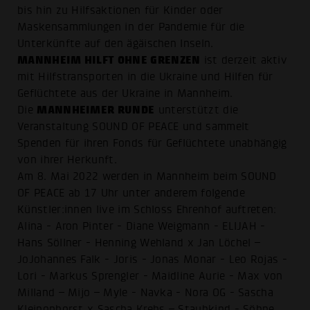
bis hin zu Hilfsaktionen für Kinder oder
Maskensammlungen in der Pandemie für die
Unterkünfte auf den ägäischen Inseln.
MANNHEIM HILFT OHNE GRENZEN
ist derzeit aktiv
mit Hilfstransporten in die Ukraine und Hilfen für
Geflüchtete aus der Ukraine in Mannheim.
MANNHEIMER RUNDE
Die
unterstützt die
Veranstaltung SOUND OF PEACE und sammelt
Spenden für ihren Fonds für Geflüchtete unabhängig
von ihrer Herkunft.
Am 8. Mai 2022 werden in Mannheim beim SOUND
OF PEACE ab 17 Uhr unter anderem folgende
Künstler:innen live im Schloss Ehrenhof auftreten:
Alina - Aron Pinter - Diane Weigmann - ELIJAH -
Hans Söllner - Henning Wehland x Jan Löchel –
JoJohannes Falk - Joris - Jonas Monar - Leo Rojas -
Lori - Markus Sprengler - Maidline Aurie - Max von
Milland – Mijo – Myle - Navka - Nora OG - Sascha
Kleinophorst x Sascha Krebs – Staubkind - Söhne