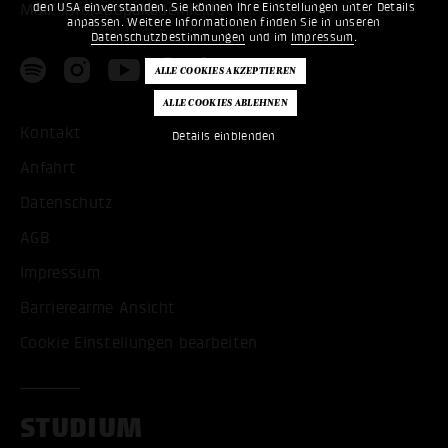
den USA einverstanden. Sie können Ihre Einstellungen unter Details
Mail:
info@popakademie.de
anpassen. Weitere Informationen finden Sie in unseren
Datenschutzbestimmungen
und im
Impressum
.
Kontakt
Details einblenden
Anfahrt
Datenschutz
AGB
Impressum
Barrierearme Ansicht
Cookie Einstellungen bearbeiten
STUDIUM