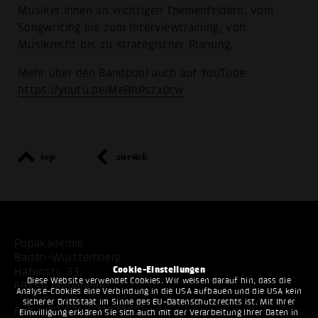
Musiker:innen an wichtigen Themenfeldern, vom
Songwriting bis zum Interviewtraining, von
Musikrecht bis zu strategischer Planung.
Mehr über den Bandpool auch auf YouTube:
https://youtu.be/MeBhPszx0cw
top
zurück
Popakademie
Baden-Württemberg
Cookie-Einstellungen
Hafenstr. 33
Diese Website verwendet Cookies. Wir weisen darauf hin, dass die
68159 Mannheim
Analyse-Cookies eine Verbindung in die USA aufbauen und die USA kein
sicherer Drittstaat im Sinne des EU-Datenschutzrechts ist. Mit Ihrer
Fon:
+49 621 53397200
Einwilligung erklären Sie sich auch mit der Verarbeitung Ihrer Daten in