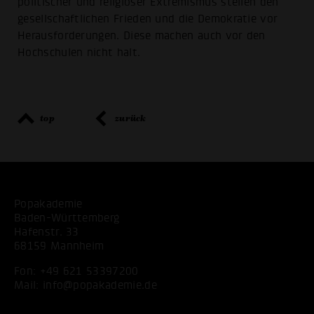
politischer und religiöser Extremismus stellen den
gesellschaftlichen Frieden und die Demokratie vor
Herausforderungen. Diese machen auch vor den
Hochschulen nicht halt.
top
zurück
Popakademie
Baden-Württemberg
Hafenstr. 33
68159 Mannheim
Fon:
+49 621 53397200
Mail:
info@popakademie.de