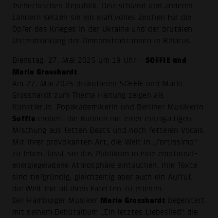
Tschechischen Republik, Deutschland und anderen
Ländern setzen sie ein kraftvolles Zeichen für die
Opfer des Krieges in der Ukraine und der brutalen
Unterdrückung der Demonstrant:innen in Belarus.
SOFFIE und
Dienstag, 27. Mai 2025 um 19 Uhr –
Marlo Grosshardt
Am 27. Mai 2025 diskutieren SOFFIE und Marlo
Grosshardt zum Thema Haltung zeigen als
Künstler:in. Popakademikerin und Berliner Musikerin
Soffie
erobert die Bühnen mit einer einzigartigen
Mischung aus fetten Beats und noch fetteren Vocals.
Mit ihrer provokanten Art, die Welt in „fortissimo“
zu leben, lässt sie das Publikum in eine emotional-
energiegeladene Atmosphäre eintauchen. Ihre Texte
sind tiefgründig, gleichzeitig aber auch ein Aufruf,
die Welt mit all ihren Facetten zu erleben.
Marlo Grosshardt
Der Hamburger Musiker
begeistert
mit seinem Debütalbum „Ein letztes Liebeslied“ die