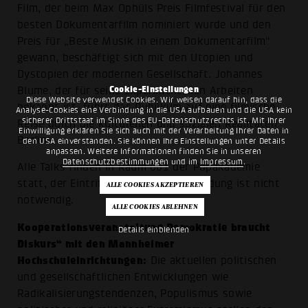
Film, der beim Max Ophüls Preis Filmfestival für den
besten Dokumentarfilm nominiert wurde und den
Preis für „Beste Musik in einem Dokumentarfilm“
gewann, beschäftigt sich mit den Utopien und
Dystopien der modernen Gesellschaft. Johannes
Cookie-Einstellungen
Blume, der für seine experimentellen Arbeiten
Diese Website verwendet Cookies. Wir weisen darauf hin, dass die
bekannt ist, führt das Publikum auf eine filmische
Analyse-Cookies eine Verbindung in die USA aufbauen und die USA kein
sicherer Drittstaat im Sinne des EU-Datenschutzrechts ist. Mit Ihrer
Reise durch die kulturellen und sozialen Realitäten
Einwilligung erklären Sie sich auch mit der Verarbeitung Ihrer Daten in
Berlins.
den USA einverstanden. Sie können Ihre Einstellungen unter Details
anpassen. Weitere Informationen finden Sie in unseren
Datenschutzbestimmungen
und im
Impressum
.
Alle Talks finden in Raum 001 der Popakademie
statt, der Eintritt ist frei, eine Anmeldung ist nicht
notwendig.
Kooperationsveranstaltung Demokratie braucht
Details einblenden
Diskurs“ mit den Mannheimer
Hochschuleinrichtungen:
Die aktuellen politischen
und gesellschaftlichen Entwicklungen wie
Radikalisierungstendenzen, Populismus sowie