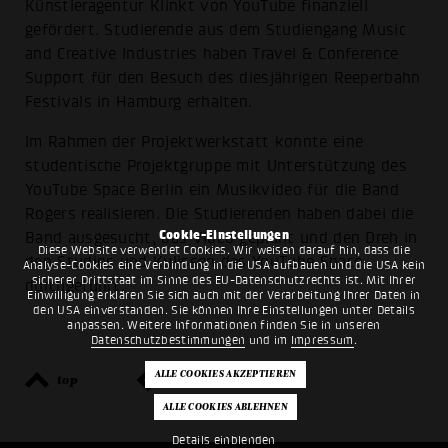
Künstleragentur Klinkt von YouTube finanziell
gefördert. Studierende aus dem Studiengang Music
and Creative Industries haben Travel & Conference
Support für den Besuch des diesjährigen Reeperbahn
Festivals in Hamburg erhalten.
Im Rahmen der Projektwerkstatt konnte eine
studentische Projektgruppe mit Unterstützung des
YouTube Space Berlin ein Musikvideo für die Band
Rogers realisieren. Die Studierenden haben dabei die
Cookie-Einstellungen
Band ausgesucht, das Video geplant und den Dreh in
Diese Website verwendet Cookies. Wir weisen darauf hin, dass die
den Studios und Kulissen des YouTube Space
Analyse-Cookies eine Verbindung in die USA aufbauen und die USA kein
sicherer Drittstaat im Sinne des EU-Datenschutzrechts ist. Mit Ihrer
durchgeführt.
Einwilligung erklären Sie sich auch mit der Verarbeitung Ihrer Daten in
den USA einverstanden. Sie können Ihre Einstellungen unter Details
anpassen. Weitere Informationen finden Sie in unseren
Datenschutzbestimmungen
und im
Impressum
.
top
zurück
Details einblenden