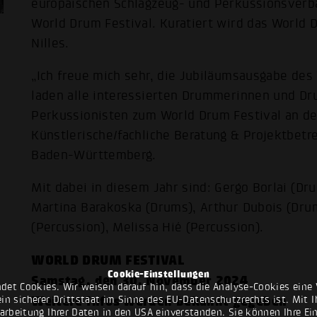
europäischen Schlagzeug- und Perkussionsverba
World Drum Festival. Kuratiert wird das World 
Nilles.
„Ich freue mich sehr, die Jubiläumsausgabe des
laden alle interessierten Drummerinnen und D
Perkussionisten zum World Drum Festival an der
Künstlerische/fachliche Beratung & Projektbe
Baden-Württemberg.
Mit dabei in diesem Jahr sind: Gergo Borlai (Dr
Martina Barakoska (Drums), Arthur Dubois (Drum
(Percussion), Melissa Hié (Percussion).
WORLD DRUM FESTIVAL
Cookie-Einstellungen
Samstag, den 30. November 2024
det Cookies. Wir weisen darauf hin, dass die Analyse-Cookies eine 
Weitere Infos werden bekannt gegeben
n sicherer Drittstaat im Sinne des EU-Datenschutzrechts ist. Mit Ih
rarbeitung Ihrer Daten in den USA einverstanden. Sie können Ihre Ei