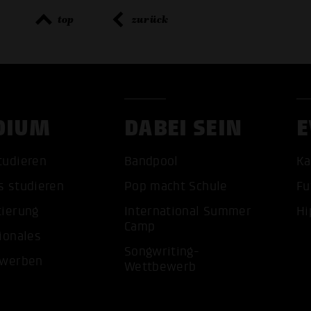
top
zurück
DIUM
DABEI SEIN
E
ALLE 
tudieren
Bandpool
Ka
s studieren
Pop macht Schule
Fu
tierung
International Summer
Hi
Camp
ionales
Songwriting-
ewerben
Wettbewerb