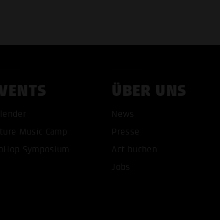
VENTS
ÜBER UNS
COOKIES AKZEPTIEREN
ALLE COOKIES AB
lender
News
ture Music Camp
Presse
pHop Symposium
Act buchen
Jobs