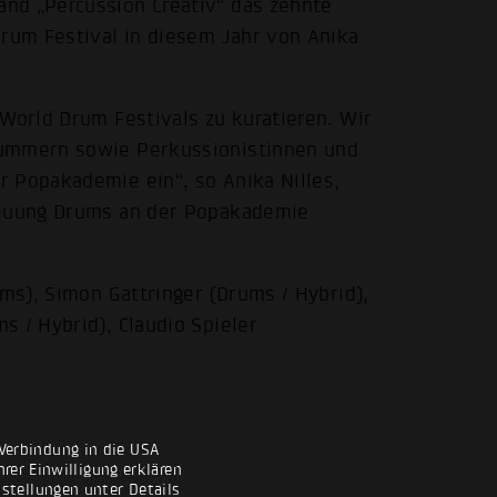
nd „Percussion Creativ“ das zehnte
Drum Festival in diesem Jahr von Anika
 World Drum Festivals zu kuratieren. Wir
rummern sowie Perkussionistinnen und
 Popakademie ein“, so Anika Nilles,
treuung Drums an der Popakademie
ums), Simon Gattringer (Drums / Hybrid),
s / Hybrid), Claudio Spieler
Verbindung in die USA
rer Einwilligung erklären
nstellungen unter Details