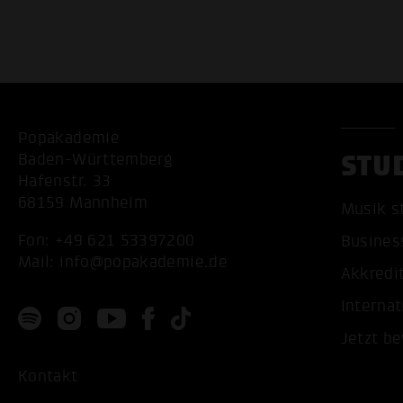
Popakademie
STU
Baden-Württemberg
Hafenstr. 33
68159 Mannheim
Musik s
Fon:
+49 621 53397200
Busines
Mail:
info@popakademie.de
Akkredi
Internat
Jetzt b
Kontakt