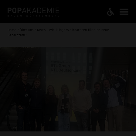
Home / Über uns / News / Wie klingt Weihnachten für eine neue
Generation?