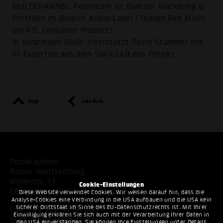
MULTICHANNEL. Federiconi ist Director Marketing &
Portfolio im Bereich Audio-Label / Orange Red Music
bei RTL Consumer Products.
In beratender Rolle unterstützt David Stammer mit
KI-Expertise aus dem SMIX.LAB das Projekt.
top
zurück
Popakademie
Baden-Württemberg
Hafenstr. 33
Cookie-Einstellungen
68159 Mannheim
Diese Website verwendet Cookies. Wir weisen darauf hin, dass die
Analyse-Cookies eine Verbindung in die USA aufbauen und die USA kein
sicherer Drittstaat im Sinne des EU-Datenschutzrechts ist. Mit Ihrer
Fon:
+49 621 53397200
Einwilligung erklären Sie sich auch mit der Verarbeitung Ihrer Daten in
Mail:
info@popakademie.de
den USA einverstanden. Sie können Ihre Einstellungen unter Details