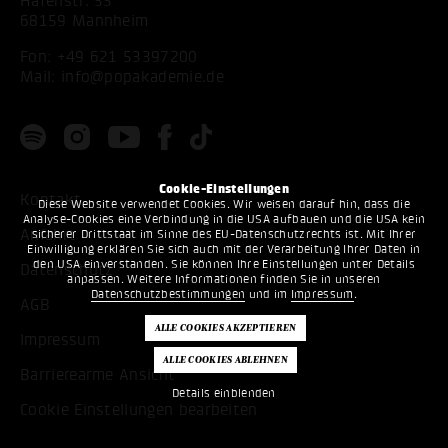
Hafenstr. 33
68159 Mannheim
Fon:
+49 621 53397200
Mail:
info@popakademie.de
Cookie-Einstellungen
Kontakt
Diese Website verwendet Cookies. Wir weisen darauf hin, dass die
Analyse-Cookies eine Verbindung in die USA aufbauen und die USA kein
Anfahrt
sicherer Drittstaat im Sinne des EU-Datenschutzrechts ist. Mit Ihrer
Einwilligung erklären Sie sich auch mit der Verarbeitung Ihrer Daten in
den USA einverstanden. Sie können Ihre Einstellungen unter Details
Datenschutz
anpassen. Weitere Informationen finden Sie in unseren
Datenschutzbestimmungen
und im
Impressum
.
AGB
Impressum
Barrierearme Ansicht
Details einblenden
Cookie Einstellungen bearbeiten