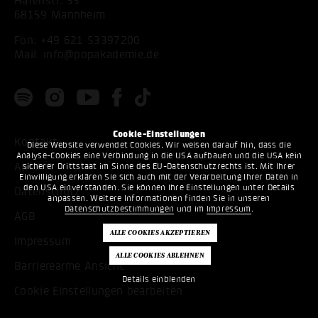
Hafenstr. 33
68159 Mannheim
Fon:
+49 621 53397200
Mail:
info@popakademie.de
Cookie-Einstellungen
Kontakt
Diese Website verwendet Cookies. Wir weisen darauf hin, dass die
Analyse-Cookies eine Verbindung in die USA aufbauen und die USA kein
Anfahrt
sicherer Drittstaat im Sinne des EU-Datenschutzrechts ist. Mit Ihrer
Einwilligung erklären Sie sich auch mit der Verarbeitung Ihrer Daten in
den USA einverstanden. Sie können Ihre Einstellungen unter Details
Datenschutz
anpassen. Weitere Informationen finden Sie in unseren
Datenschutzbestimmungen
und im
Impressum
.
AGB
Impressum
Barrierearme Ansicht
Details einblenden
Cookie Einstellungen bearbeiten