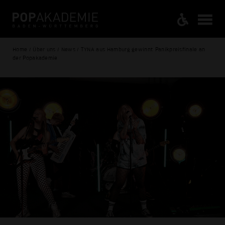
Home / Über uns / News / TYNA aus Hamburg gewinnt Panikpreisfinale an
der Popakademie