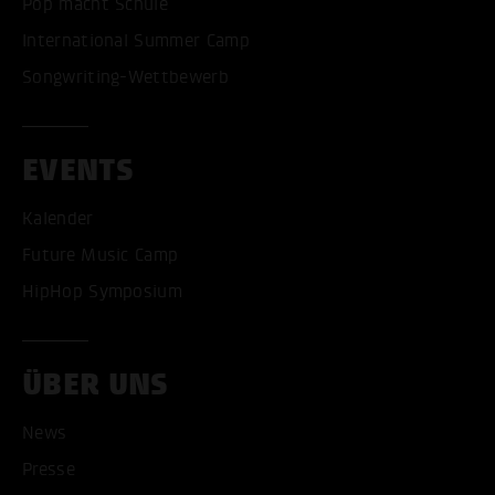
Pop macht Schule
International Summer Camp
Songwriting-Wettbewerb
EVENTS
Kalender
ALLE COOKIES AKZEPT
Future Music Camp
HipHop Symposium
ALLE COOKIES ABLE
ÜBER UNS
News
Presse