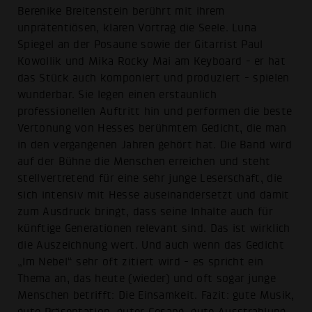
Berenike Breitenstein berührt mit ihrem
unprätentiösen, klaren Vortrag die Seele. Luna
Spiegel an der Posaune sowie der Gitarrist Paul
Kowollik und Mika Rocky Mai am Keyboard - er hat
das Stück auch komponiert und produziert - spielen
wunderbar. Sie legen einen erstaunlich
professionellen Auftritt hin und performen die beste
Vertonung von Hesses berühmtem Gedicht, die man
in den vergangenen Jahren gehört hat. Die Band wird
auf der Bühne die Menschen erreichen und steht
stellvertretend für eine sehr junge Leserschaft, die
sich intensiv mit Hesse auseinandersetzt und damit
zum Ausdruck bringt, dass seine Inhalte auch für
künftige Generationen relevant sind. Das ist wirklich
die Auszeichnung wert. Und auch wenn das Gedicht
„Im Nebel“ sehr oft zitiert wird - es spricht ein
Thema an, das heute (wieder) und oft sogar junge
Menschen betrifft: Die Einsamkeit. Fazit: gute Musik,
gute Präsentation, guter Gesang, gute Ausstrahlung,