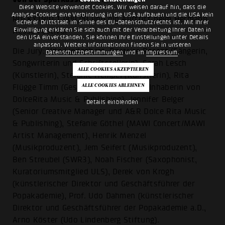
Diese Website verwendet Cookies. Wir weisen darauf hin, dass die
Analyse-Cookies eine Verbindung in die USA aufbauen und die USA kein
ROCKYTRIO 1.000,00 und ein Auftritt beim Hermann
sicherer Drittstaat im Sinne des EU-Datenschutzrechts ist. Mit Ihrer
Einwilligung erklären Sie sich auch mit der Verarbeitung Ihrer Daten in
Hesse Festival
den USA einverstanden. Sie können Ihre Einstellungen unter Details
anpassen. Weitere Informationen finden Sie in unseren
Die Jury: Udo Lindenberg, Beatrice Reszat (Sängerin,
Datenschutzbestimmungen
und im
Impressum
.
Songwriterin und Schriftstellerin), Sarah Lesch
(Künstlerin), Stefanie Hempel (Künstlerin), Rita
Flügge Timm (Geschäftsführerin und Inhaberin von
DolceRita Music & Publishing), Jennifer Belger
Details einblenden
(Senior Creative Manager und A&R Dolce Rita Music
& Publishing), Stefanie Göthel (MAWI Concert/MAWI
Artist Management), Henrik Menzel
(Musikproduzent), Jem Seifert (Musikproduzent),
Ben Streubel (SWR3), Noah Fischer (Saxophonist,
Kuratoriumsmitglied ULS), Derek von Krogh
(künstlerischer Direktor und Geschäftsführer der
Popakademie), Prof. Udo Dahmen (künstlerischer
Direktor und Geschäftsführer der Popakademie a.D.,
Arno Köster (Udo Lindenberg Stiftung).