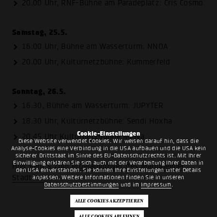
20.00 Uhr, RNF-Bühne am Paradeplatz: Cris Cosmo
Samstag, 25.5.
16:00 Uhr, Bühne am Wasserturm: NNOA
20.00 Uhr, Kulturnetzbühne: Kummerfeld
Sonntag, 26.5.
16.30, Bühne am Wasserturm: JUPYTER
18.30 Uhr, Kulturnetzbühne: Sendi Hoxha
Cookie-Einstellungen
20.45 Uhr Kulturnetzbühne Maiva
Diese Website verwendet Cookies. Wir weisen darauf hin, dass die
Analyse-Cookies eine Verbindung in die USA aufbauen und die USA kein
sicherer Drittstaat im Sinne des EU-Datenschutzrechts ist. Mit Ihrer
Einwilligung erklären Sie sich auch mit der Verarbeitung Ihrer Daten in
Hier geht's zum
Programmflyer des Mannheimer
den USA einverstanden. Sie können Ihre Einstellungen unter Details
Stadtfests
.
anpassen. Weitere Informationen finden Sie in unseren
Datenschutzbestimmungen
und im
Impressum
.