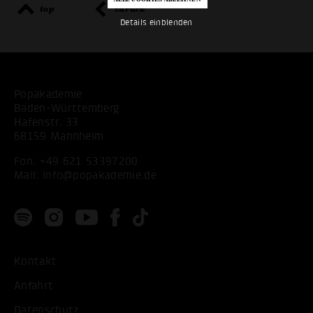
top
zurück
Details einblenden
Popakademie
Baden-Württemberg
Hafenstr. 33
68159 Mannheim
Fon:
+49 621 53397200
Mail:
info@popakademie.de
Kontakt
Anfahrt
Datenschutz