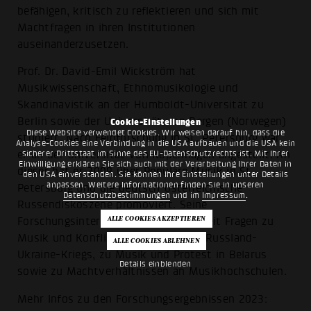
befähigen, kritisch zu reflektieren und sich mit
Machtfragen in ihren Institutionen
auseinanderzusetzen.
Prof. Dr. David-Emil Wickström hat
Musikwissenschaft, Ethnomusikologie und
Skandinavistik an der Humboldt-Universität zu
Berlin sowie der Universität von Bergen (Norwegen)
Cookie-Einstellungen
Diese Website verwendet Cookies. Wir weisen darauf hin, dass die
studiert. Nach Feldforschung in St. Petersburg war
Analyse-Cookies eine Verbindung in die USA aufbauen und die USA kein
sicherer Drittstaat im Sinne des EU-Datenschutzrechts ist. Mit Ihrer
er an der Universität von Kopenhagen angestellt. An
Einwilligung erklären Sie sich auch mit der Verarbeitung Ihrer Daten in
dieser hat er 2009 über Populäre Musik in St.
den USA einverstanden. Sie können Ihre Einstellungen unter Details
anpassen. Weitere Informationen finden Sie in unseren
Petersburg und die deutsch-österreichische
Datenschutzbestimmungen
und im
Impressum
.
Russendiskoszene promoviert. Seine
Forschungsinteressen umfassen zurzeit Fragen zu
Musik und Konflikt am Beispiel des Russland-
Ukraine-Kriegs, zu Musik und Protest in Belarus
Details einblenden
sowie zu Machtverhältnissen an Musikhochschulen.
Mehr Infos zu den Forschungsergebnissen 2023: