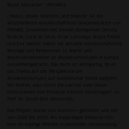
Music Education“ (PRIhME).
„’Music, power relations, and beyond‘ ist die
abschließende wissenschaftliche Dokumentation von
PRIhME. Zusammen mit meinen Kolleginnen Christa
Brüstle, Lucia Di Cecca, Itziar Larrinaga, Mojca Piškor
und Eva Sæther haben wir aktuelle wissenschaftliche
Beiträge und Reflexionen zu Macht und
Machtverhältnissen an Musikhochschulen in Europa
zusammengebracht. Das Buch ist einzigartig, da es
das Thema aus der Perspektive der
Musikhochschulen auf europäischer Ebene aufgreift.
Wir hoffen, dass durch die Lektüre viele dieser
Institutionen ihre Prozesse kritisch hinterfragen“ so
Prof. Dr. David-Emil Wickström.
Das Projekt wurde von Erasmus+ gefördert und lief
von 2020 bis 2023. Als Hauptorgan befasste sich
eine 50-köpfige PRIhME-Stakeholder-Versammlung