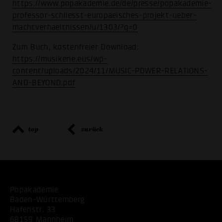
https://www.popakademie.de/de/presse/popakademie-
professor-schliesst-europaeisches-projekt-ueber-
machtverhaeltnissen/u/1303/?q=0
Zum Buch, kostenfreier Download:
https://musikene.eus/wp-
content/uploads/2024/11/MUSIC-POWER-RELATIONS-
AND-BEYOND.pdf
top
zurück
Popakademie
Baden-Württemberg
Hafenstr. 33
68159 Mannheim