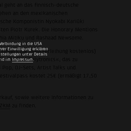
l geht an das finnisch-deutsche
gehen an den mexikanischen
ische Komponistin Nyokabi Kariũki
ten Piotr Kurek. Die Honorary Mentions
phia Mitiku und Rashaad Newsome.
Verbindung in die USA
rer Einwilligung erklären
(Einlass zur Preisverleihung kostenlos)
nstellungen unter Details
ls »Radical Polytronics«, das zu
nd im
Impressum
.
Pop, DJ-Sets, Artist Talks und
Festivalpass kostet 25€ (ermäßigt 17,50
rkauf, sowie weitere Informationen zu
 ZKM
zu finden.