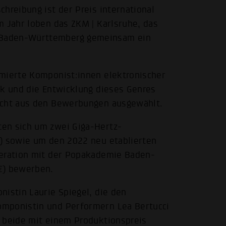
hreibung ist der Preis international
m Jahr loben das ZKM | Karlsruhe, das
 Baden-Württemberg gemeinsam ein
mmierte Komponist:innen elektronischer
ik und die Entwicklung dieses Genres
icht aus den Bewerbungen ausgewählt.
en sich um zwei Giga-Hertz-
€) sowie um den 2022 neu etablierten
peration mit der Popakademie Baden-
€) bewerben.
nistin Laurie Spiegel, die den
omponistin und Performern Lea Bertucci
e beide mit einem Produktionspreis