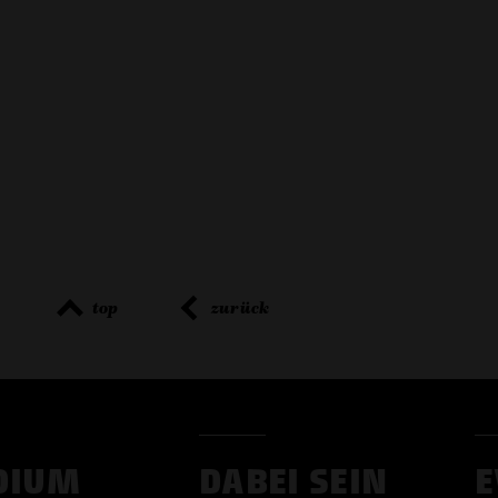
top
zurück
DIUM
DABEI SEIN
E