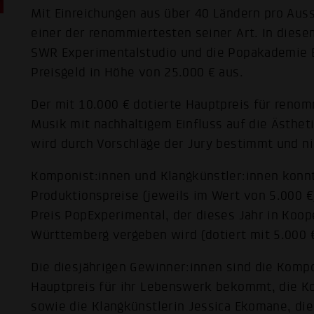
Mit Einreichungen aus über 40 Ländern pro Aussc
einer der renommiertesten seiner Art. In diese
SWR Experimentalstudio und die Popakademie
Preisgeld in Höhe von 25.000 € aus.
Der mit 10.000 € dotierte Hauptpreis für reno
Musik mit nachhaltigem Einfluss auf die Ästhet
wird durch Vorschläge der Jury bestimmt und n
Komponist:innen und Klangkünstler:innen konnt
Produktionspreise (jeweils im Wert von 5.000 
Preis PopExperimental, der dieses Jahr in Koo
Württemberg vergeben wird (dotiert mit 5.000 
Die diesjährigen Gewinner:innen sind die Kompo
Hauptpreis für ihr Lebenswerk bekommt, die K
sowie die Klangkünstlerin Jessica Ekomane, di