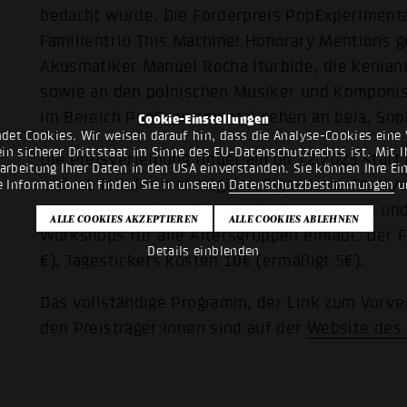
bedacht wurde. Die Förderpreis PopExperimenta
Familientrio This Machine! Honorary Mentions 
Akusmatiker Manuel Rocha Iturbide, die kenian
sowie an den polnischen Musiker und Komponis
im Bereich PopExperimental gehen an bela, So
Cookie-Einstellungen
det Cookies. Wir weisen darauf hin, dass die Analyse-Cookies eine 
n sicherer Drittstaat im Sinne des EU-Datenschutzrechts ist. Mit Ih
Die Preisverleihung findet am 06.12.2023 statt 
rarbeitung Ihrer Daten in den USA einverstanden. Sie können Ihre Ei
und ist Teil des mehrtägigen Giga-Hertz-Festiva
e Informationen finden Sie in unseren
Datenschutzbestimmungen
u
Konzerten rund um Elektronik, Experimente und 
Workshops für alle Altersgruppen einlädt. Der 
Details einblenden
€), Tagestickets kosten 10€ (ermäßigt 5€).
Das vollständige Programm, der Link zum Vorve
den Preisträger:innen sind auf der
Website des