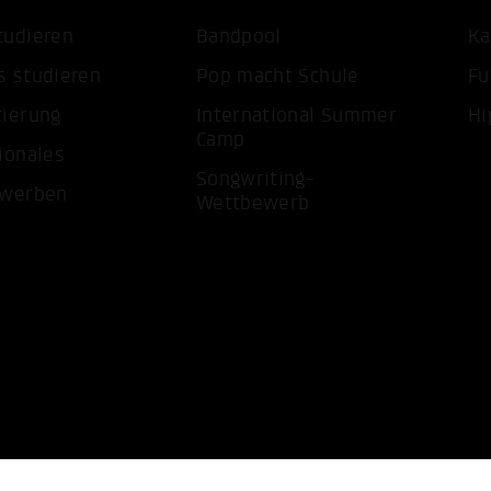
tudieren
Bandpool
Ka
s studieren
Pop macht Schule
Fu
ALLE 
tierung
International Summer
Hi
Camp
ionales
Songwriting-
ewerben
Wettbewerb