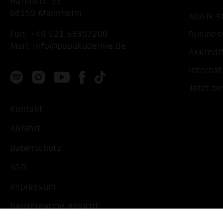
Hafenstr. 33
68159 Mannheim
Musik s
Fon:
+49 621 53397200
Busines
Mail:
info@popakademie.de
Akkredi
Internat
Jetzt b
Kontakt
Anfahrt
Datenschutz
AGB
Impressum
Barrierearme Ansicht