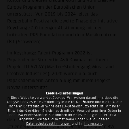
Kultur und Medien Claudia Roth und vom Creative
Europe Programm der Europäischen Union
unterstützt. Von 2019 bis 2024 leitet das
Reeperbahn Festival die zweite Phase der Initiative
Keychange 2.0 in enger Abstimmung mit der
britischen PRS Foundation und dem Musikcentrum
Öst (Schweden).
Im Keychange Talent Programm 2022 ist
Popakademie-Studentin Asli Kaymaz mit ihrem
Projekt DJ AZLAY (Master-Studiengang Music and
Creative Industries). 2020 wurde u.a. auch
Popakademikerin Antonia Rug mit ihrem Projekt
Novaa unterstützt.
Cookie-Einstellungen
Diese Website verwendet Cookies. Wir weisen darauf hin, dass die
Die Popakademie widmet sich in unterschiedlichen
Analyse-Cookies eine Verbindung in die USA aufbauen und die USA kein
Projekten der Frage der Gender Balance, so z.B. bei
sicherer Drittstaat im Sinne des EU-Datenschutzrechts ist. Mit Ihrer
Einwilligung erklären Sie sich auch mit der Verarbeitung Ihrer Daten in
der Konferenz Zukunft Pop 2019 und 2021 oder bei
den USA einverstanden. Sie können Ihre Einstellungen unter Details
den Popakademie Talks mit dem Vortrag
anpassen. Weitere Informationen finden Sie in unseren
Datenschutzbestimmungen
und im
Impressum
.
„#GenderMachtPop“. Zudem werden die Music BW