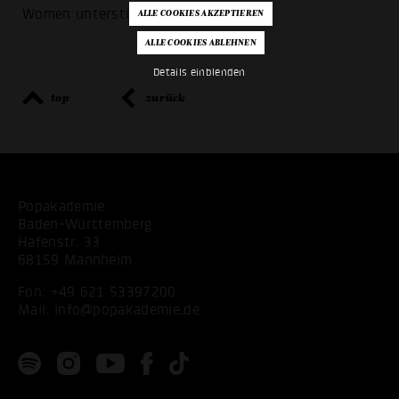
Women unterstützt.
Details einblenden
top
zurück
Popakademie
Baden-Württemberg
Hafenstr. 33
68159 Mannheim
Fon:
+49 621 53397200
Mail:
info@popakademie.de