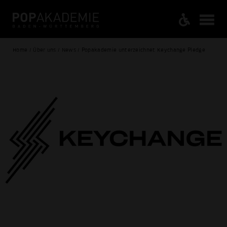
Home / Über uns / News / Popakademie unterzeichnet Keychange Pledge