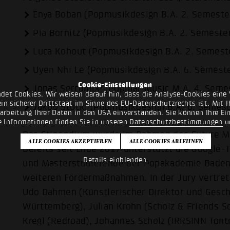
Enya Boban (Popmusikdesign B.A. 2. Semester
Pia Bornitz (Popmusikdesign B.A. 2. Semester
Luca Kohout (Popmusikdesign B.A. 2. Semeste
Uyen Nhi Le (Popmusikdesign B.A. 6. Semester
Cookie-Einstellungen
Jonas Sercombe (Popular Music M.A. 4. Semes
det Cookies. Wir weisen darauf hin, dass die Analyse-Cookies eine 
n sicherer Drittstaat im Sinne des EU-Datenschutzrechts ist. Mit Ih
Jakob Stöckl (Popmusikdesign B.A. 6. Semest
rarbeitung Ihrer Daten in den USA einverstanden. Sie können Ihre Ei
e Informationen finden Sie in unseren
Datenschutzbestimmungen
u
Das Stipendium wurde im Rahmen des Future Mu
Bereits seit Ende 2017 unterstützt die Google-
Details einblenden
und Masterstudierende der Popakademie Baden
weiteren Fördermaßnahmen. In der Jury vertret
Udo Dahmen (Künstlerischer Direktor und Gesc
Württemberg), Julian Krohn (Scholz & Friends S
Kregl (Redroad), Johannes Scholz (IRRSINN Tont