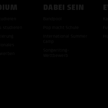
DIUM
DABEI SEIN
E
tudieren
Bandpool
Ka
s studieren
Pop macht Schule
Fu
tierung
International Summer
Hi
ALLE 
Camp
ionales
Songwriting-
ewerben
Wettbewerb