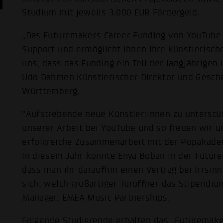
Studium mit jeweils 3.000 EUR Fördergeld.
„Das Futuremakers Career Funding von YouTube 
Support und ermöglicht ihnen ihre künstlerisch
uns, dass das Funding ein Teil der langjährigen 
Udo Dahmen Künstlerischer Direktor und Gesch
Württemberg.
"Aufstrebende neue Künstler:innen zu unterstüt
unserer Arbeit bei YouTube und so freuen wir u
erfolgreiche Zusammenarbeit mit der Popakad
In diesem Jahr konnte Enya Boban in der Futur
dass man ihr daraufhin einen Vertrag bei Irrsin
sich, welch großartiger Türöffner das Stipendiu
Manager, EMEA Music Partnerships.
Folgende Studierende erhalten das „Futuremake