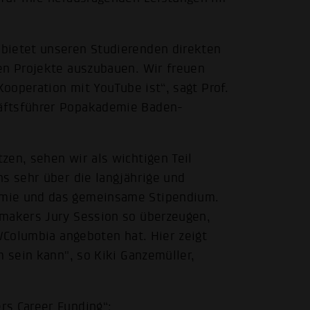
bietet unseren Studierenden direkten
en Projekte auszubauen. Wir freuen
Kooperation mit YouTube ist“, sagt Prof.
äftsführer Popakademie Baden-
zen, sehen wir als wichtigen Teil
ns sehr über die langjährige und
emie und das gemeinsame Stipendium.
emakers Jury Session so überzeugen,
n/Columbia angeboten hat. Hier zeigt
m sein kann", so Kiki Ganzemüller,
rs Career Funding“: