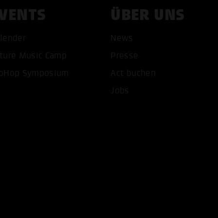
VENTS
ÜBER UNS
lender
News
ture Music Camp
Presse
pHop Symposium
Act buchen
COOKIES AKZEPTIEREN
ALLE COOKIES AB
Jobs