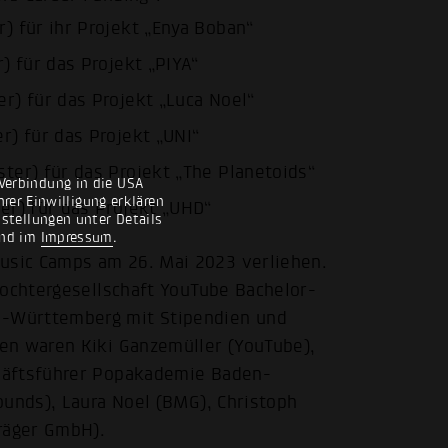
) für ihr Projekt „Enya Boban“
) für das Projekt „PIYA“
r) für das Projekt „Luca Noel“
) für das Projekt „UNI“
ter) für das Projekt „The Planetoids“
Verbindung in die USA
rer Einwilligung erklären
er) für das Projekt „UHD“
nstellungen unter Details
nd im
Impressum
.
sic Camps am 26. Mai 2023 verliehen.
Tochtergesellschaft YouTube Bachelor-
-Württemberg mit Stipendien und
en waren Kiki Ganzemüller (YouTube),
häftsführer Popakademie Baden-
ounds), Laura Noel (BMG), Christoph
räger GmbH).