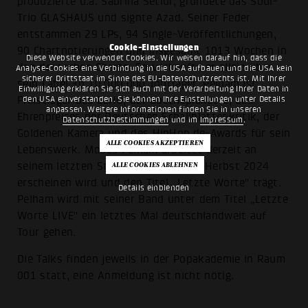
produzierte u.a. Sabrina Setlur, gründete das Soul-
Trio GLASHAUS und signte Azad. Seiner Feder
entstammen 29 LPs, 94 Single-Veröffentlichungen,
Cookie-Einstellungen
90 Chartnotierungen und insgesamt 1013 Wochen in
Diese Website verwendet Cookies. Wir weisen darauf hin, dass die
den deutschen Charts. So verkaufte er allein über
Analyse-Cookies eine Verbindung in die USA aufbauen und die USA kein
sicherer Drittstaat im Sinne des EU-Datenschutzrechts ist. Mit Ihrer
sein Label 3p 10.000.000 Tonträger. Pelham ist
Einwilligung erklären Sie sich auch mit der Verarbeitung Ihrer Daten in
den USA einverstanden. Sie können Ihre Einstellungen unter Details
Preisträger des ECHO, der Goetheplakette, des
anpassen. Weitere Informationen finden Sie in unseren
Ehrenpreises der Deutschen Schallplattenkritik, der
Datenschutzbestimmungen
und im
Impressum
.
Goldenen Kamera und des HipHop.de-Awards für sein
Lebenswerk. Moses Pelham arbeitet derzeit an
seinem letzten Studioalbum, das im Herbst 2024
erscheinen wird und den Titel „Letzte Worte" trägt.
Details einblenden
Pelham wird mit seiner Band unter dem Titel „Letzte
Worte LIVE" ein letztes Mal deutschlandweit auf
Tour gehen.
Die Talks finden jeweils in der Popakademie in Raum
001 statt, eine Anmeldung ist nicht nötig.