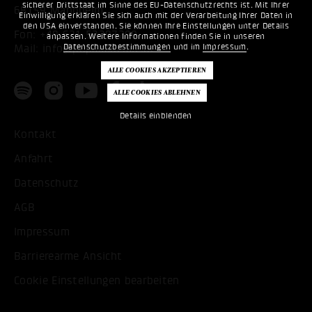
sicherer Drittstaat im Sinne des EU-Datenschutzrechts ist. Mit Ihrer
68159 Mannheim
Einwilligung erklären Sie sich auch mit der Verarbeitung Ihrer Daten in
den USA einverstanden. Sie können Ihre Einstellungen unter Details
Fon:
+49 621 53397200
anpassen. Weitere Informationen finden Sie in unseren
Datenschutzbestimmungen
und im
Impressum
.
Mail:
info@popakademie.de
Details einblenden
Kontakt
Anfahrt
Datenschutz
AGB
Impressum
Barrierearme Ansicht
Cookie Einstellungen bearbeiten