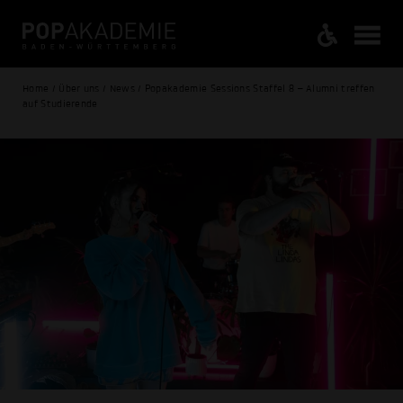
Home / Über uns / News / Popakademie Sessions Staffel 8 – Alumni treffen
auf Studierende