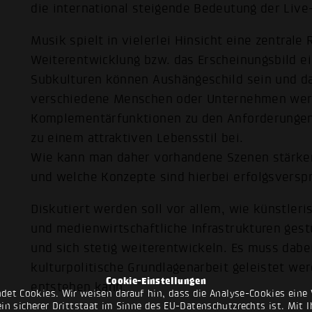
die international steigende Bedeutung der Live
Musik spielt in vielerlei Hinsicht eine zentrale 
Weiterentwicklung bzw. das Erscheinungsbild ei
Subkulturen können Aushängeschild sein und da
verschiedene Menschen oder Unternehmen werde
Komplementärfunktionen zu den Anforderungen 
zu einem attraktiven Lebensstil bei.
Wie kann man daher vorhandene Szenen stärken
und welche Konzepte sind hierbei erfolgsversp
Diskutiert werden soll vor allem, wie künstler
und medienwirtschaftliche Infrastrukturen ges
und sich stetig weiterentwickeln. Es muss dabe
kulturpolitische Grundlagenarbeit geleistet wer
Cookie-Einstellungen
entstehen kann.
det Cookies. Wir weisen darauf hin, dass die Analyse-Cookies eine 
n sicherer Drittstaat im Sinne des EU-Datenschutzrechts ist. Mit Ih