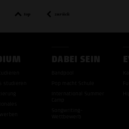
top
zurück
DIUM
DABEI SEIN
E
tudieren
Bandpool
Ka
ALLE 
s studieren
Pop macht Schule
Fu
tierung
International Summer
Hi
Camp
ionales
Songwriting-
ewerben
Wettbewerb