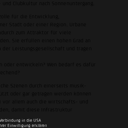
- und Clubkultur nach Sonnenuntergang.
Rolle für die Entwicklung,
ner Stadt oder einer Region. Urbane
durch zum Attraktor für viele
n. Sie erfüllen einen hohen Grad an
der Leistungsgesellschaft und tragen
 oder entwickeln? Wen bedarf es dafür
rechend?
ische Szenen durch einerseits musik-
tützt oder gar getragen werden können
i vor allem auch die wirtschafts- und
den, damit diese Infrastruktur
Verbindung in die USA
rer Einwilligung erklären