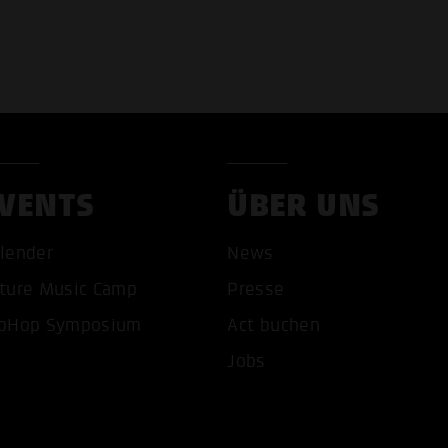
VENTS
ÜBER UNS
lender
News
COOKIES AKZEPTIEREN
ALLE COOKIES AB
ture Music Camp
Presse
pHop Symposium
Act buchen
Jobs