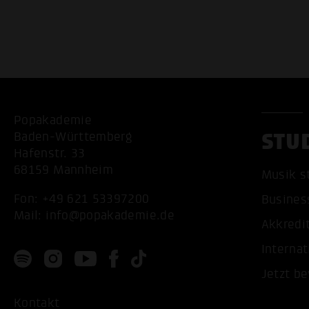
Popakademie
STU
Baden-Württemberg
Hafenstr. 33
68159 Mannheim
Musik s
Fon:
+49 621 53397200
Busines
Mail:
info@popakademie.de
Akkredi
Internat
Jetzt b
Kontakt