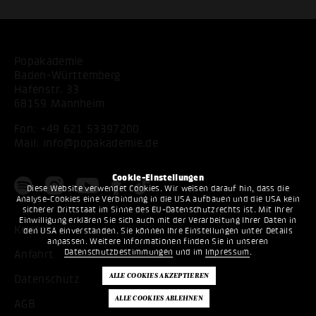
Popakademie
Baden-Württemberg
Hafenstr. 33
68159 Mannheim
Fon:
+49 621 53397200
Mail:
info@popakademie.de
Cookie-Einstellungen
Diese Website verwendet Cookies. Wir weisen darauf hin, dass die
Analyse-Cookies eine Verbindung in die USA aufbauen und die USA kein
sicherer Drittstaat im Sinne des EU-Datenschutzrechts ist. Mit Ihrer
Einwilligung erklären Sie sich auch mit der Verarbeitung Ihrer Daten in
Kontakt
den USA einverstanden. Sie können Ihre Einstellungen unter Details
anpassen. Weitere Informationen finden Sie in unseren
Datenschutzbestimmungen
und im
Impressum
.
Anfahrt
Datenschutz
AGB