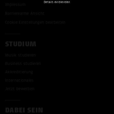
Details einblenden
Impressum
Barrierearme Ansicht
Cookie Einstellungen bearbeiten
STUDIUM
Musik studieren
Business studieren
Akkreditierung
Internationales
Jetzt bewerben
DABEI SEIN