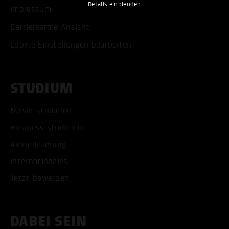
Details einblenden
Impressum
Barrierearme Ansicht
Cookie Einstellungen bearbeiten
STUDIUM
Musik studieren
Business studieren
Akkreditierung
Internationales
Jetzt bewerben
DABEI SEIN