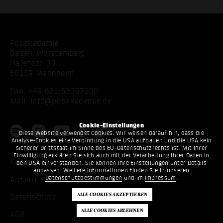
Popakademie
Baden-Württemberg
Hafenstr. 33
68159 Mannheim
Fon:
+49 621 53397200
Mail:
info@popakademie.de
Cookie-Einstellungen
Diese Website verwendet Cookies. Wir weisen darauf hin, dass die
Analyse-Cookies eine Verbindung in die USA aufbauen und die USA kein
sicherer Drittstaat im Sinne des EU-Datenschutzrechts ist. Mit Ihrer
Einwilligung erklären Sie sich auch mit der Verarbeitung Ihrer Daten in
Kontakt
den USA einverstanden. Sie können Ihre Einstellungen unter Details
anpassen. Weitere Informationen finden Sie in unseren
Datenschutzbestimmungen
und im
Impressum
.
Anfahrt
Datenschutz
AGB