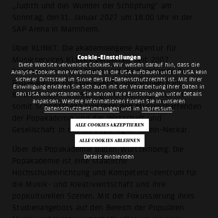
„Judith und das Wunder der Schöpfung“ am
Sonntag, den31. Januar 2027 um 18:00 Uhr in der
SAP Arena in Mannheim.
Über KLINKT: Die akademieeigene Agentur für
Cookie-Einstellungen
Musikservices KLINKT vermittelt seit 2007
Diese Website verwendet Cookies. Wir weisen darauf hin, dass die
Solomusiker:innen, Bands und Produzierende der
Analyse-Cookies eine Verbindung in die USA aufbauen und die USA kein
sicherer Drittstaat im Sinne des EU-Datenschutzrechts ist. Mit Ihrer
Popakademie für Live-Events oder Projekte im
Einwilligung erklären Sie sich auch mit der Verarbeitung Ihrer Daten in
den USA einverstanden. Sie können Ihre Einstellungen unter Details
Bereich Musik¬marketing. Die Musikagentur ist
anpassen. Weitere Informationen finden Sie in unseren
somit Schnittstelle zwischen den Musikschaffenden
Datenschutzbestimmungen
und im
Impressum
.
der Popakademie und der Wirtschaft und
Gesellschaft in der Metropolregion Rhein-Neckar.
Über die Popakademie Baden-Württemberg: Die
Details einblenden
Popakademie ist eine staatliche
Hochschuleinrichtung und Kompetenz¬zentrum für
die Musik- und Kreativwirtschaft und ihre
popkulturellen Szenen. Mit der Fokussierung ihres
Studienangebots auf den Bereich der Populären