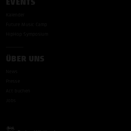
EVENTS
Kalender
Future Music Camp
HipHop Symposium
ÜBER UNS
News
Presse
Act buchen
ALLE COOKIES AKZEPT
Jobs
ALLE COOKIES ABLE