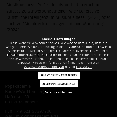
Musikbusiness-Professionals und - Unternehmen -
zuletzt zu Schwerpunktthemen wie "Generative
Künstliche Intelligenz im Musikbusiness" (2023) oder
auch zu "Musikrechtemanagement und Marketing"
(2024).
Cookie-Einstellungen
Diese Website verwendet Cookies. Wir weisen darauf hin, dass die
Analyse-Cookies eine Verbindung in die USA aufbauen und die USA kein
sicherer Drittstaat im Sinne des EU-Datenschutzrechts ist. Mit Ihrer
top
zurück
Einwilligung erklären Sie sich auch mit der Verarbeitung Ihrer Daten in
den USA einverstanden. Sie können Ihre Einstellungen unter Details
anpassen. Weitere Informationen finden Sie in unseren
Datenschutzbestimmungen
und im
Impressum
.
Popakademie
Baden-Württemberg
Details einblenden
Hafenstr. 33
68159 Mannheim
Fon:
+49 621 53397200
Mail:
info@popakademie.de