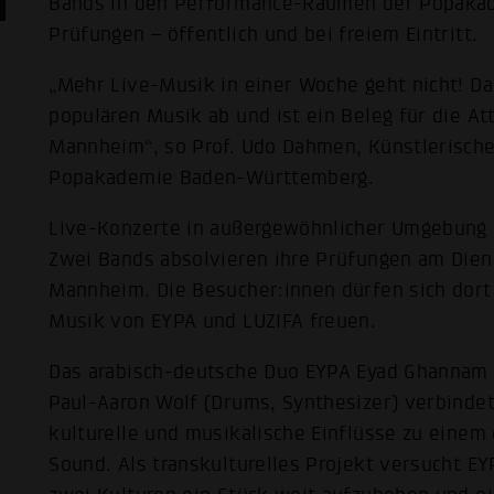
Bands in den Performance-Räumen der Popakad
Prüfungen – öffentlich und bei freiem Eintritt.
„Mehr Live-Musik in einer Woche geht nicht! D
populären Musik ab und ist ein Beleg für die At
Mannheim“, so Prof. Udo Dahmen, Künstlerische
Popakademie Baden-Württemberg.
Live-Konzerte in außergewöhnlicher Umgebung
Zwei Bands absolvieren ihre Prüfungen am Diens
Mannheim. Die Besucher:innen dürfen sich dort 
Musik von EYPA und LUZIFA freuen.
Das arabisch-deutsche Duo EYPA Eyad Ghannam 
Paul-Aaron Wolf (Drums, Synthesizer) verbindet
kulturelle und musikalische Einflüsse zu einem 
Sound. Als transkulturelles Projekt versucht E