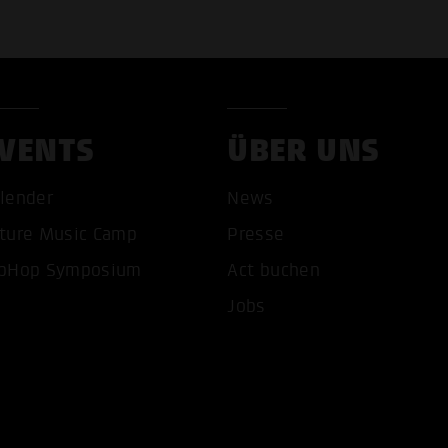
VENTS
ÜBER UNS
lender
News
ture Music Camp
Presse
pHop Symposium
Act buchen
Jobs
COOKIES AKZEPTIEREN
ALLE COOKIES AB