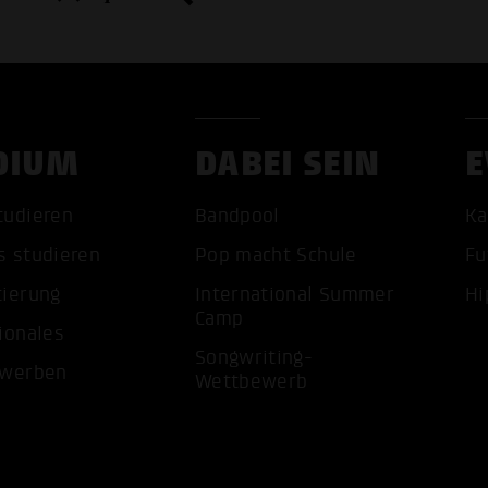
DIUM
DABEI SEIN
E
tudieren
Bandpool
Ka
s studieren
Pop macht Schule
Fu
tierung
International Summer
Hi
Camp
ionales
ALLE 
Songwriting-
ewerben
Wettbewerb