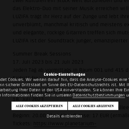
zwei Kulturen ein Stück weit aufzuheben und e
das Elektro-Duo mit seiner Musik erreichen will:
LUZIFA trägt ihr Herz auf der Zunge und lebt ihr
unverblümt, manchmal kritisch und meistens ex
und elegante, rockige Gitarren treffen sich mut
LUZIFA ist der Soundtrack junger, emanzipierter
Summer Break Sessions
17. Juli 2023 bis 21 Juli 2023
Jeden Tag ab vormittags in Raum 001 und 415
Cookie-Einstellungen
Eintritt frei
det Cookies. Wir weisen darauf hin, dass die Analyse-Cookies eine 
n sicherer Drittstaat im Sinne des EU-Datenschutzrechts ist. Mit Ih
rarbeitung Ihrer Daten in den USA einverstanden. Sie können Ihre Ei
Planetarium: EYPA & LUZIFA
e Informationen finden Sie in unseren
Datenschutzbestimmungen
u
18. Juli 2023
Planetarium Mannheim, Wilhelm-Varnholt-Alle
Beginn: 20.00 Uhr | Abendkasse: 17 EUR (ermäßi
Details einblenden
Tickets:
https://www.planetarium-