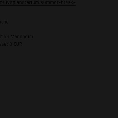
n/liveplanetarium/summer-break-
ache
68169 Mannheim
asse: 8 EUR