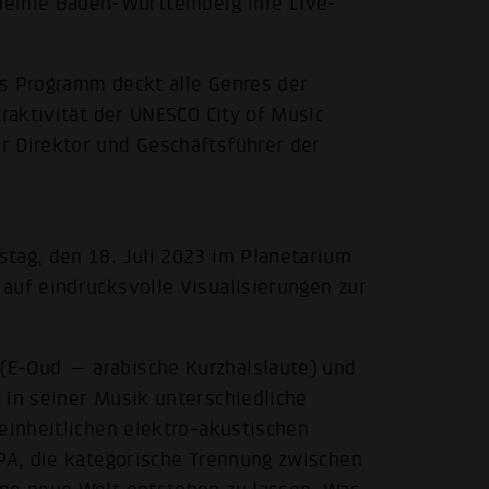
emie Baden-Württemberg ihre Live-
as Programm deckt alle Genres der
traktivität der UNESCO City of Music
r Direktor und Geschäftsführer der
tag, den 18. Juli 2023 im Planetarium
auf eindrucksvolle Visualisierungen zur
(E-Oud — arabische Kurzhalslaute) und
 in seiner Musik unterschiedliche
einheitlichen elektro-akustischen
YPA, die kategorische Trennung zwischen