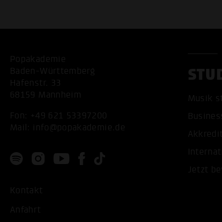
Popakademie
STU
Baden-Württemberg
Hafenstr. 33
68159 Mannheim
Musik s
Fon:
+49 621 53397200
Busines
Mail:
info@popakademie.de
Akkredi
Internat
Jetzt b
Kontakt
Anfahrt