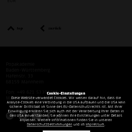
EUR
top
zurück
Popakademie
Baden-Württemberg
Hafenstr. 33
68159 Mannheim
Fon:
+49 621 53397200
Cookie-Einstellungen
Mail:
info@popakademie.de
Diese Website verwendet Cookies. Wir weisen darauf hin, dass die
Analyse-Cookies eine Verbindung in die USA aufbauen und die USA kein
sicherer Drittstaat im Sinne des EU-Datenschutzrechts ist. Mit Ihrer
Einwilligung erklären Sie sich auch mit der Verarbeitung Ihrer Daten in
den USA einverstanden. Sie können Ihre Einstellungen unter Details
anpassen. Weitere Informationen finden Sie in unseren
Datenschutzbestimmungen
und im
Impressum
.