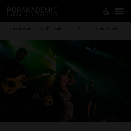
Home / Über uns / News / Popakademie feiert Semesterabschluss­konzert