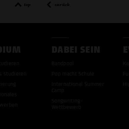
top
zurück
DIUM
DABEI SEIN
E
ALLE 
tudieren
Bandpool
Ka
s studieren
Pop macht Schule
Fu
tierung
International Summer
Hi
Camp
ionales
Songwriting-
ewerben
Wettbewerb