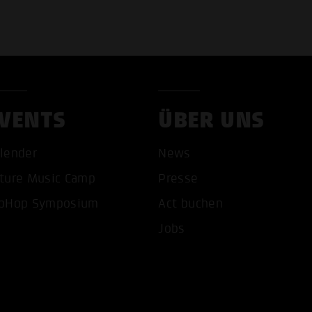
VENTS
ÜBER UNS
COOKIES AKZEPTIEREN
ALLE COOKIES AB
lender
News
ture Music Camp
Presse
pHop Symposium
Act buchen
Jobs