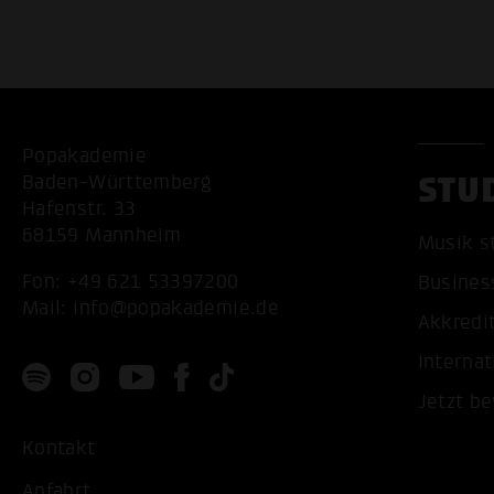
Popakademie
STU
Baden-Württemberg
Hafenstr. 33
68159 Mannheim
Musik s
Fon:
+49 621 53397200
Busines
Mail:
info@popakademie.de
Akkredi
Internat
Jetzt b
Kontakt
Anfahrt