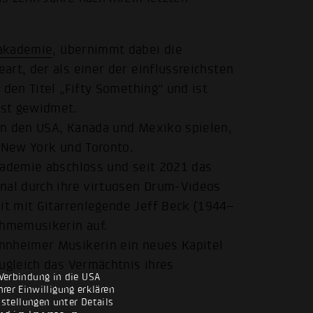
pakademie
, übernimmt dabei die
rt, der als einer der einflussreichsten
 den Titel „Fifty Something“ und ist
bst gewidmet.
in den USA, Kanada und Mexiko spielen,
, New York und Toronto.
kademie abschloss und seit 2021 das
nal durch ihre virtuosen Drum-Videos
t mit Gitarrenlegende Jeff Beck (1944–
hmemusikerin auf.
nnheimer Musikerin ein neues Kapitel
ugleich das Vermächtnis ihres
Verbindung in die USA
rer Einwilligung erklären
nstellungen unter Details