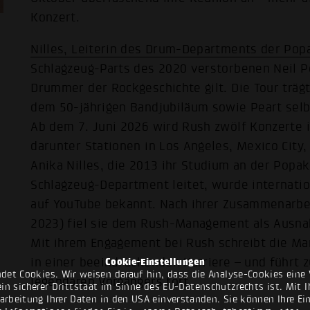
Konzert.
Nilles, Leiterin des Drum-Departments der Po
Schlagzeug-Parts des 2020 verstorbenen Neil Pea
Drummer der Rockgeschichte gilt. Die Tour trägt
dem 50-jährigen Bandjubiläum sowie Peart sel
Ab dem 7. Juni 2026 wird Rush zwölf Konzerte 
darunter Stationen in Los Angeles, Mexico City
Anika Nilles, die 2013 ihr Studium an der Popa
Schlagzeug-Department leitet, wurde internatio
auf YouTube bekannt. Nach ihrer Zusammenarbei
2023) fiel sie dem Rush-Management als Ausna
Mit ihrem Engagement bei Rush schreibt die Ma
in einer beeindruckenden Karriere – und führt z
Cookie-Einstellungen
det Cookies. Wir weisen darauf hin, dass die Analyse-Cookies eine 
legendären Vorgängers fort.
n sicherer Drittstaat im Sinne des EU-Datenschutzrechts ist. Mit Ih
rarbeitung Ihrer Daten in den USA einverstanden. Sie können Ihre Ei