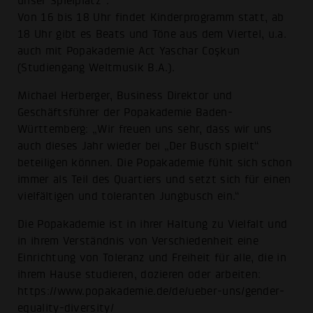
unser Spielplatz“.
Von 16 bis 18 Uhr findet Kinderprogramm statt, ab
18 Uhr gibt es Beats und Töne aus dem Viertel, u.a.
auch mit Popakademie Act Yaschar Coşkun
(Studiengang Weltmusik B.A.).
Michael Herberger, Business Direktor und
Geschäftsführer der Popakademie Baden-
Württemberg: „Wir freuen uns sehr, dass wir uns
auch dieses Jahr wieder bei „Der Busch spielt“
beteiligen können. Die Popakademie fühlt sich schon
immer als Teil des Quartiers und setzt sich für einen
vielfältigen und toleranten Jungbusch ein.“
Die Popakademie ist in ihrer Haltung zu Vielfalt und
in ihrem Verständnis von Verschiedenheit eine
Einrichtung von Toleranz und Freiheit für alle, die in
ihrem Hause studieren, dozieren oder arbeiten:
https://www.popakademie.de/de/ueber-uns/gender-
equality-diversity/