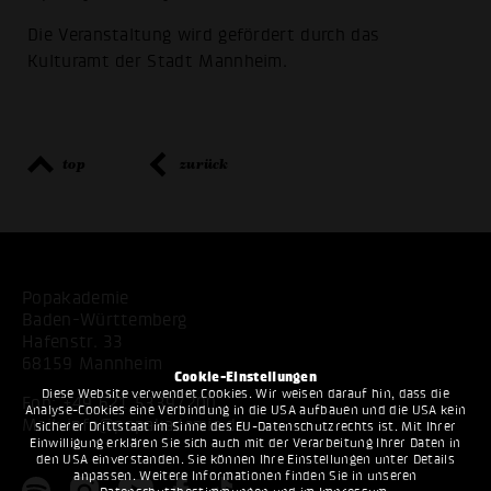
Die Veranstaltung wird gefördert durch das
Kulturamt der Stadt Mannheim.
top
zurück
Popakademie
Baden-Württemberg
Hafenstr. 33
68159 Mannheim
Cookie-Einstellungen
Diese Website verwendet Cookies. Wir weisen darauf hin, dass die
Fon:
+49 621 53397200
Analyse-Cookies eine Verbindung in die USA aufbauen und die USA kein
Mail:
info@popakademie.de
sicherer Drittstaat im Sinne des EU-Datenschutzrechts ist. Mit Ihrer
Einwilligung erklären Sie sich auch mit der Verarbeitung Ihrer Daten in
den USA einverstanden. Sie können Ihre Einstellungen unter Details
anpassen. Weitere Informationen finden Sie in unseren