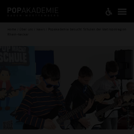
Home / Über uns / News / Popakademie besucht Schulen der Metropolregion
Rhein-Neckar