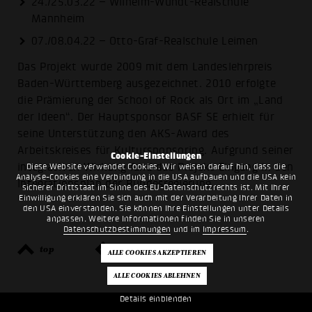
24./25.03.22 – Wilhelm-Wundt-Realschule
Mannheim
07./08.04.22 – Otto-Graf-Realschule Leimen
Das Projekt wurde 2009 mit dem Landeslehrpreis
Baden-Württemberg ausgezeichnet. 2010 erfolgte
die Prämierung der School of Rock als Ort im „Land
der Ideen“. Der Hauptsponsor BASF SE erhielt für
seine Unterstützung den AKS-Award des
Arbeitskreises für Kultursponsoring. Aufgrund seiner
Cookie-Einstellungen
integrativen Wirkung fand das Projekt Eingang in den
Diese Website verwendet Cookies. Wir weisen darauf hin, dass die
Analyse-Cookies eine Verbindung in die USA aufbauen und die USA kein
Integrationsplan der Bundesregierung.
sicherer Drittstaat im Sinne des EU-Datenschutzrechts ist. Mit Ihrer
Einwilligung erklären Sie sich auch mit der Verarbeitung Ihrer Daten in
den USA einverstanden. Sie können Ihre Einstellungen unter Details
anpassen. Weitere Informationen finden Sie in unseren
Datenschutzbestimmungen
und im
Impressum
.
top
zurück
Details einblenden