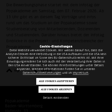
Die Bewerbungsphase startet mit dem Infotag der
Popakademie am Samstag, den 07. Februar 2026. Ab
13 Uhr gibt es an diesem Tag Vorträge und Infos
rund um das Studium an der Popakademie sowie
Studienberatung von Mitarbeitenden, Dozierenden
und Studierenden. Darüber hinaus bietet der Infotag
Einblicke in die Projekt- und Kompetenzbereiche der
Cookie-Einstellungen
Popakademie.
Diese Website verwendet Cookies. Wir weisen darauf hin, dass die
Analyse-Cookies eine Verbindung in die USA aufbauen und die USA kein
sicherer Drittstaat im Sinne des EU-Datenschutzrechts ist. Mit Ihrer
Einwilligung erklären Sie sich auch mit der Verarbeitung Ihrer Daten in
den USA einverstanden. Sie können Ihre Einstellungen unter Details
anpassen. Weitere Informationen finden Sie in unseren
top
zurück
Datenschutzbestimmungen
und im
Impressum
.
Details einblenden
Popakademie
Baden-Württemberg
Hafenstr. 33