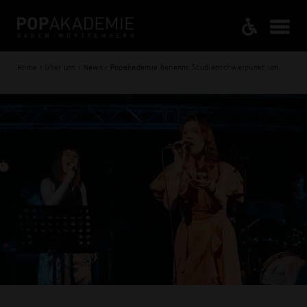
Home / Über uns / News / Popakademie benennt Studienschwerpunkt um