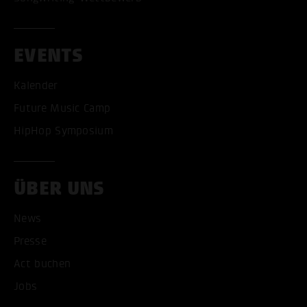
EVENTS
Kalender
Future Music Camp
HipHop Symposium
ÜBER UNS
News
Presse
Act buchen
ALLE COOKIES AKZEPT
Jobs
ALLE COOKIES ABLE