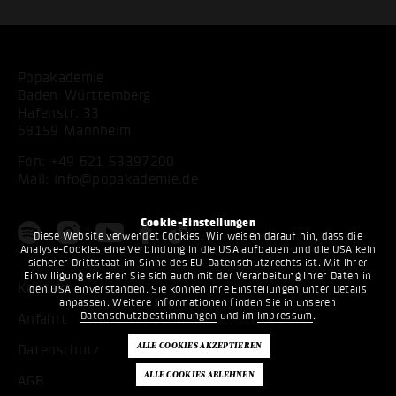
Popakademie
Baden-Württemberg
Hafenstr. 33
68159 Mannheim
Fon:
+49 621 53397200
Mail:
info@popakademie.de
Cookie-Einstellungen
Diese Website verwendet Cookies. Wir weisen darauf hin, dass die
Analyse-Cookies eine Verbindung in die USA aufbauen und die USA kein
sicherer Drittstaat im Sinne des EU-Datenschutzrechts ist. Mit Ihrer
Einwilligung erklären Sie sich auch mit der Verarbeitung Ihrer Daten in
Kontakt
den USA einverstanden. Sie können Ihre Einstellungen unter Details
anpassen. Weitere Informationen finden Sie in unseren
Datenschutzbestimmungen
und im
Impressum
.
Anfahrt
Datenschutz
AGB