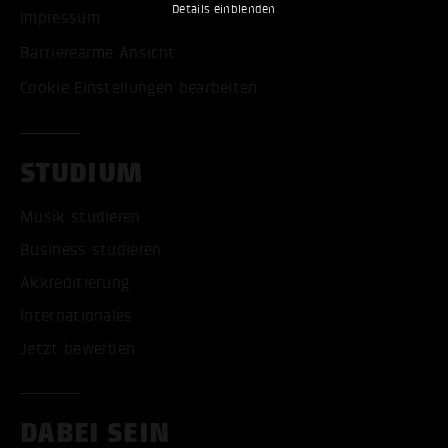
Details einblenden
Impressum
Barrierearme Ansicht
Cookie Einstellungen bearbeiten
STUDIUM
Musik studieren
Business studieren
Akkreditierung
Internationales
Jetzt bewerben
DABEI SEIN