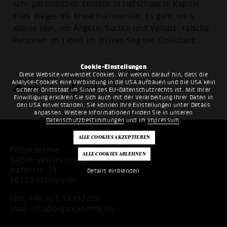
sehr persönlichen Einblick in tiefschwarze Kapitel
ihres Weges ins Erwachsenwerden. Es geht um’s
alleine sein, um Ängste, Süchte und Verlust. Falsche
Personen im Leben im tristen Sog der Großstadt.
Cookie-Einstellungen
Diese Website verwendet Cookies. Wir weisen darauf hin, dass die
Analyse-Cookies eine Verbindung in die USA aufbauen und die USA kein
top
zurück
sicherer Drittstaat im Sinne des EU-Datenschutzrechts ist. Mit Ihrer
Einwilligung erklären Sie sich auch mit der Verarbeitung Ihrer Daten in
den USA einverstanden. Sie können Ihre Einstellungen unter Details
anpassen. Weitere Informationen finden Sie in unseren
Datenschutzbestimmungen
und im
Impressum
.
Popakademie
Baden-Württemberg
Hafenstr. 33
Details einblenden
68159 Mannheim
Fon:
+49 621 53397200
Mail:
info@popakademie.de