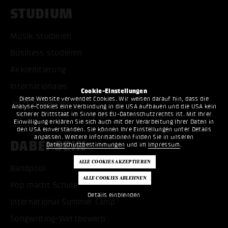
STUDIUM
Musik studieren
Business studieren
Akkreditierung
Internationales
Cookie-Einstellungen
Diese Website verwendet Cookies. Wir weisen darauf hin, dass die
Jetzt bewerben
Analyse-Cookies eine Verbindung in die USA aufbauen und die USA kein
sicherer Drittstaat im Sinne des EU-Datenschutzrechts ist. Mit Ihrer
Einwilligung erklären Sie sich auch mit der Verarbeitung Ihrer Daten in
den USA einverstanden. Sie können Ihre Einstellungen unter Details
anpassen. Weitere Informationen finden Sie in unseren
DABEI SEIN
Datenschutzbestimmungen
und im
Impressum
.
Bandpool
Pop macht Schule
Details einblenden
International Summer Camp
Songwriting-Wettbewerb