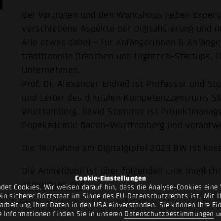
Bei Vorträgen und den Workshops geben Experti
verschiedene Aspekte der Digitalisierung und n
Alle etwas dabei – für Anfängerinnen & Anfänger 
traditionelle Branchen und Hightech-Startups, 
Unternehmen.
Prof. Dr. Alexander Endreß ist Professor und St
und Leiter des digitalen Kompetenzzentrums 
Württemberg. David Stammer ist Projektmanager
Popakademie Baden-Württemberg und verantwor
Die Teilnahme am Digitalgipfel 2023 BW ist kos
Die Anmeldung ist über folgenden Link möglich
Cookie-Einstellungen
anmeldung.de/
det Cookies. Wir weisen darauf hin, dass die Analyse-Cookies eine 
n sicherer Drittstaat im Sinne des EU-Datenschutzrechts ist. Mit Ih
rarbeitung Ihrer Daten in den USA einverstanden. Sie können Ihre Ei
e Informationen finden Sie in unseren
Datenschutzbestimmungen
u