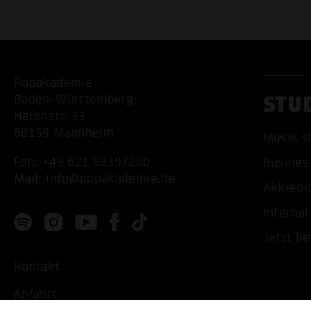
Popakademie
STU
Baden-Württemberg
Hafenstr. 33
68159 Mannheim
Musik s
Fon:
+49 621 53397200
Busines
Mail:
info@popakademie.de
Akkredi
Internat
Jetzt b
Kontakt
Anfahrt