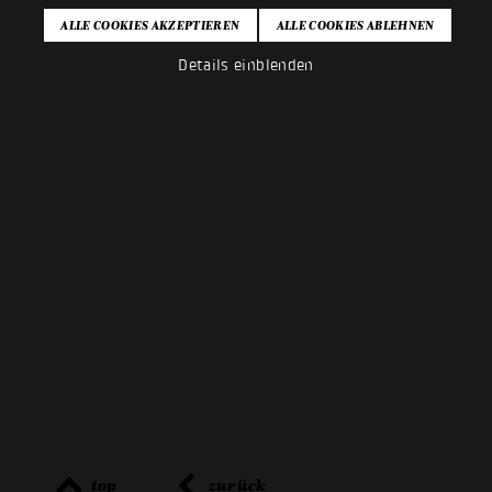
Details einblenden
top
zurück