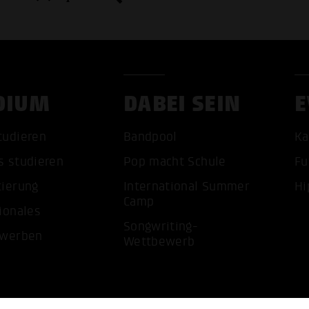
DIUM
DABEI SEIN
E
ALLE 
tudieren
Bandpool
Ka
s studieren
Pop macht Schule
Fu
tierung
International Summer
Hi
Camp
ionales
Songwriting-
ewerben
Wettbewerb