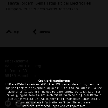
Talente fördern. Seine Tätigkeit bei Electric Feel
Europe wird er zudem weiter fortsetzen.
top
zurück
Popakademie
Baden-Württemberg
Hafenstr. 33
68159 Mannheim
Cookie-Einstellungen
Fon:
+49 621 53397200
Diese Website verwendet Cookies. Wir weisen darauf hin, dass die
Analyse-Cookies eine Verbindung in die USA aufbauen und die USA kein
Mail:
info@popakademie.de
sicherer Drittstaat im Sinne des EU-Datenschutzrechts ist. Mit Ihrer
Einwilligung erklären Sie sich auch mit der Verarbeitung Ihrer Daten in
den USA einverstanden. Sie können Ihre Einstellungen unter Details
anpassen. Weitere Informationen finden Sie in unseren
Datenschutzbestimmungen
und im
Impressum
.