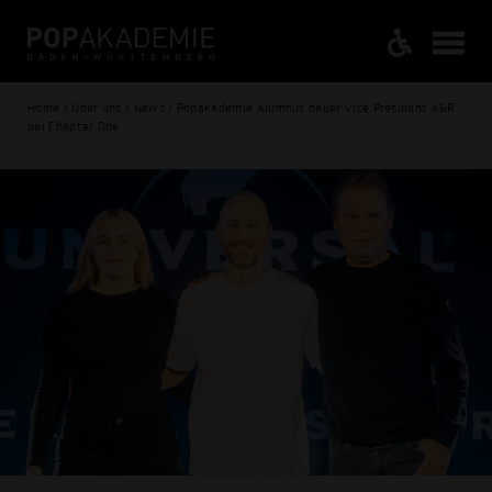
Home / Über uns / News / Popakademie Alumnus neuer Vice President A&R
bei Chapter One