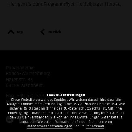
Hier geht’s zum
Programmflyer Heidelberger Herbst
.
top
zurück
Popakademie
Baden-Württemberg
Hafenstr. 33
68159 Mannheim
Cookie-Einstellungen
Fon:
+49 621 53397200
Diese Website verwendet Cookies. Wir weisen darauf hin, dass die
Mail:
info@popakademie.de
Analyse-Cookies eine Verbindung in die USA aufbauen und die USA kein
sicherer Drittstaat im Sinne des EU-Datenschutzrechts ist. Mit Ihrer
Einwilligung erklären Sie sich auch mit der Verarbeitung Ihrer Daten in
den USA einverstanden. Sie können Ihre Einstellungen unter Details
anpassen. Weitere Informationen finden Sie in unseren
Datenschutzbestimmungen
und im
Impressum
.