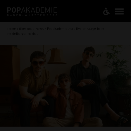
Home / Über uns / News / Popakademie Acts live on stage beim
Heidelberger Herbst