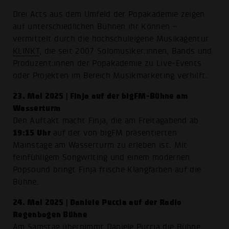
Drei Acts aus dem Umfeld der Popakademie zeigen
auf unterschiedlichen Bühnen ihr Können –
vermittelt durch die hochschuleigene Musikagentur
KLINKT
, die seit 2007 Solomusiker:innen, Bands und
Produzent:innen der Popakademie zu Live-Events
oder Projekten im Bereich Musikmarketing verhilft.
23. Mai 2025 | Finja auf der bigFM-Bühne am
Wasserturm
Den Auftakt macht Finja, die am Freitagabend ab
19:15 Uhr
auf der von bigFM präsentierten
Mainstage am Wasserturm zu erleben ist. Mit
feinfühligem Songwriting und einem modernen
Popsound bringt Finja frische Klangfarben auf die
Bühne.
24. Mai 2025 | Daniele Puccia auf der Radio
Regenbogen Bühne
Am Samstag übernimmt Daniele Puccia die Bühne