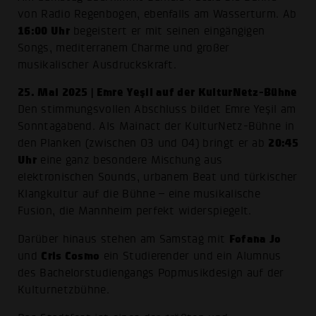
von Radio Regenbogen, ebenfalls am Wasserturm. Ab
16:00 Uhr
begeistert er mit seinen eingängigen
Songs, mediterranem Charme und großer
musikalischer Ausdruckskraft.
25. Mai 2025 | Emre Yeşil auf der KulturNetz-Bühne
Den stimmungsvollen Abschluss bildet Emre Yeşil am
Sonntagabend. Als Mainact der KulturNetz-Bühne in
20:45
den Planken (zwischen O3 und O4) bringt er ab
Uhr
eine ganz besondere Mischung aus
elektronischen Sounds, urbanem Beat und türkischer
Klangkultur auf die Bühne – eine musikalische
Fusion, die Mannheim perfekt widerspiegelt.
Fofana Jo
Darüber hinaus stehen am Samstag mit
Cris Cosmo
und
ein Studierender und ein Alumnus
des Bachelorstudiengangs Popmusikdesign auf der
Kulturnetzbühne.