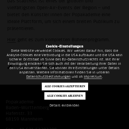
Das Stadtfest ist eines der größten und
vielfältigsten Open-Air-Events der Region – und
bietet den Künstler:innen der Popakademie eine
ideale Plattform, um sich einem breiten Publikum zu
präsentieren.
Hier
geht es zum kompletten Bühnenprogramm.
Cookie-Einstellungen
Diese Website verwendet Cookies. Wir weisen darauf hin, dass die
Analyse-Cookies eine Verbindung in die USA aufbauen und die USA kein
sicherer Drittstaat im Sinne des EU-Datenschutzrechts ist. Mit Ihrer
Einwilligung erklären Sie sich auch mit der Verarbeitung Ihrer Daten in
top
zurück
den USA einverstanden. Sie können Ihre Einstellungen unter Details
anpassen. Weitere Informationen finden Sie in unseren
Datenschutzbestimmungen
und im
Impressum
.
Popakademie
Details einblenden
Baden-Württemberg
Hafenstr. 33
68159 Mannheim