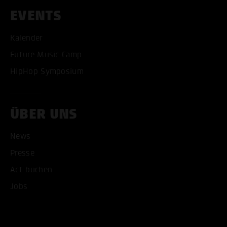
EVENTS
Kalender
Future Music Camp
HipHop Symposium
ÜBER UNS
News
Presse
Act buchen
ALLE COOKIES AKZEPT
Jobs
ALLE COOKIES ABLE