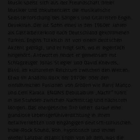
Musik speist sich aus der Freundschaft dreier
Musiker und dokumentiert die musikalische
Selbsterforschung des Sängers und Gitarristen Engin
Devekiran. Der ist Sohn eines in den 1960er Jahren
als Gastarbeiterkind nach Deutschland gekommenen
Türken. Engins Türkisch ist von einem deutschen
Akzent geprägt, und er fragt sich, wo er eigentlich
hingehört. Antworten findet er gemeinsam mit
Schlagzeuger Jonas Stiegler und David Knevels,
Bass, im kulturellen Reichtum zwischen den Welten.
Etwa im Anadolu Rock der 1970er oder den
einfallsreichen Fusionen von Größen wie Barış Manço
und Cem Karaca. ENGINS Debütalbum „Nacht‟ führt
in die Stunden zwischen Nachmittag und nächstem
Morgen. Das energetische Trio liefert darauf eine
grandiose Lebensgefühlverdichtung in ihrem
detailverliebten und eingängigen deutsch-türkischen
Indie-Rock Sound. Roh, hypnotisch und immer
wieder tanzbar erzählt Engin von all dem, was die