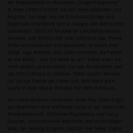
der Popakademie in Mannheim „Singer/Songwriter“.
In ihren Liedern erzählt sie von ihren Gedanken und
Ängsten. Sie zeigt wie sie Schicksalsschläge und
Negatives verarbeitet und in Energie und Motivation
umwandelt. 2019 ist Mickela an Lymphdrüsenkrebs
erkrankt und möchte mit ihrer Offenheit das Thema
Krebs und Krankheit enttabuisieren. In einem ihrer
Songs sagt Mickela „Das Leben schmeißt die Farben
an die Wand... und ich nehm es an“. Vieles kann sie
nicht ändern und da bleibt nur das Akzeptieren und
das Beste daraus zu machen. Dabei sprüht Mickela
nur so vor Freude am Leben und teilt diese gute
Laune in ihrer Musik mühelos mit dem Publikum.
Mit ihrem deutsch-türkischen Indie-Pop füllen Engin
aus Mannheim eine klaffende Lücke in der deutschen
Musiklandschaft. Driftende Psychedelia und fuzzy
Gitarren, verschachtelte Rhythmik und leichtfüßiger
Vibe, der Gesang dringlich und mit viel Seele. Engins