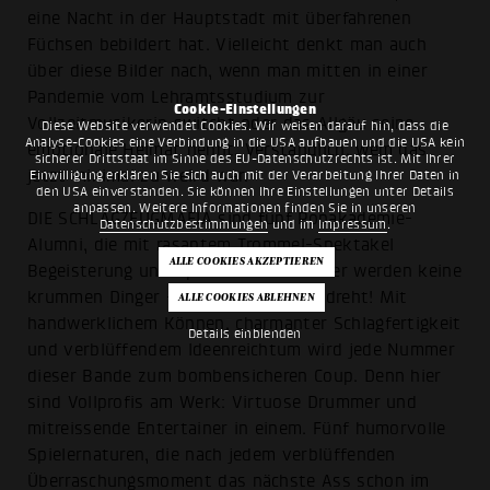
eine Nacht in der Hauptstadt mit überfahrenen
Füchsen bebildert hat. Vielleicht denkt man auch
über diese Bilder nach, wenn man mitten in einer
Pandemie vom Lehramtsstudium zur
Cookie-Einstellungen
Vollzeitmusikerin switcht oder das Allgäu seine
Diese Website verwendet Cookies. Wir weisen darauf hin, dass die
Analyse-Cookies eine Verbindung in die USA aufbauen und die USA kein
emotionale Heimat nennt. Verständlich, wem das
sicherer Drittstaat im Sinne des EU-Datenschutzrechts ist. Mit Ihrer
jetzt minimal zu weird war.
Einwilligung erklären Sie sich auch mit der Verarbeitung Ihrer Daten in
den USA einverstanden. Sie können Ihre Einstellungen unter Details
anpassen. Weitere Informationen finden Sie in unseren
DIE SCHLAGZEUGMAFIA sind fünf Popakademie-
Datenschutzbestimmungen
und im
Impressum
.
Alumni, die mit rasantem Trommel-Spektakel
Begeisterung und Spaß verbreiten. Hier werden keine
krummen Dinger - sondern Sticks gedreht! Mit
handwerklichem Können, charmanter Schlagfertigkeit
Details einblenden
und verblüffendem Ideenreichtum wird jede Nummer
dieser Bande zum bombensicheren Coup. Denn hier
sind Vollprofis am Werk: Virtuose Drummer und
mitreissende Entertainer in einem. Fünf humorvolle
Spielernaturen, die nach jedem verblüffenden
Überraschungsmoment das nächste Ass schon im