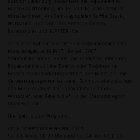
Gutshof Ladenburg präsentiert die Popakademie
Baden-Württemberg am 13. und 14. April mehrere
Künstler:innen. Am Samstag spielen Soffie, Stack,
NNOA und Luca Noel. Am Sonntag spielen
listentojules und JUPYTER live.
Vermittelt hat die Auftritte die popakademieeigene
Künstleragentur
KLINKT
, die seit 2007
Solomusiker:innen, Bands und Produzent:innen der
Popakademie zu Live-Events oder Projekten im
Bereich Musikmarketing verhilft. Die Künstler- und
Verwertungsagentur ist somit Schnittstelle zwischen
den Musiker:innen der Popakademie und der
Wirtschaft und Gesellschaft in der Metropolregion
Rhein-Neckar.
Hier
geht’s zum Programm.
Art & Streetfood Weekend 2024
Sa, 13. April (11-23 Uhr) und So, 14. April (11-19