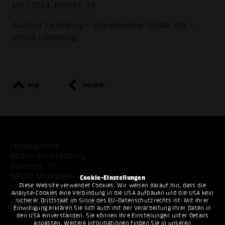
Uhr) 2024, Eintritt: 5€
Gutshof Ladenburg – Schriesheimer Straße 101 –
68526 Ladenburg
top
zurück
Popakademie
Baden-Württemberg
Hafenstr. 33
68159 Mannheim
Cookie-Einstellungen
Diese Website verwendet Cookies. Wir weisen darauf hin, dass die
Analyse-Cookies eine Verbindung in die USA aufbauen und die USA kein
Fon:
+49 621 53397200
sicherer Drittstaat im Sinne des EU-Datenschutzrechts ist. Mit Ihrer
Mail:
info@popakademie.de
Einwilligung erklären Sie sich auch mit der Verarbeitung Ihrer Daten in
den USA einverstanden. Sie können Ihre Einstellungen unter Details
anpassen. Weitere Informationen finden Sie in unseren