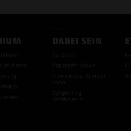
DIUM
DABEI SEIN
E
tudieren
Bandpool
Ka
s studieren
Pop macht Schule
Fu
tierung
International Summer
Hi
Camp
ionales
ALLE 
Songwriting-
ewerben
Wettbewerb