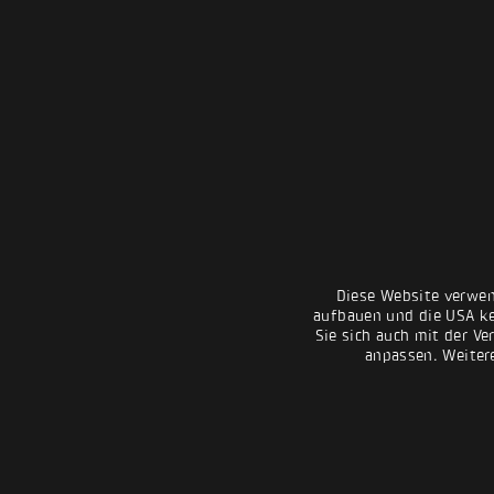
Diese Website verwen
aufbauen und die USA kei
Sie sich auch mit der Ve
anpassen. Weiter