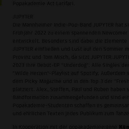
Popakademie Act Larifari.
JUPYTER
Die Mannheimer Indie-Pop-Band JUPYTER hat sic
Frühjahr 2022 zu einem spannenden Newcomer i
entwickelt. Besonders sind dabei die Elemente 
JUPYTER einfließen und Lust auf den Sommer m
Provinz und Tom Misch, da sitzt JUPYTER.JUPYT
2023 ihre Debüt-EP "Underdog". Alle Singles der
"Wilde Herzen"-Playlist auf Spotify. Außerdem
dem Picky Magazine und in den Top 3 der "Fresh
platziert. Alex, Steffen, Paul und Ruben haben s
Bandformation zusammengefunden und sind ein 
Popakademie-Studenten schaffen es gemeinsam
und ehrlichen Texten jedes Publikum zum Tanzen 
Kün
In Kooperation mit der popakademieeigene