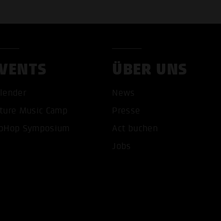
VENTS
ÜBER UNS
lender
News
ture Music Camp
Presse
pHop Symposium
Act buchen
Jobs
COOKIES AKZEPTIEREN
ALLE COOKIES AB