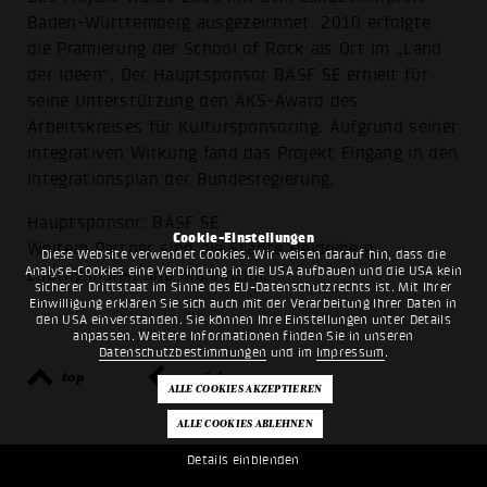
Baden-Württemberg ausgezeichnet. 2010 erfolgte
die Prämierung der School of Rock als Ort im „Land
der Ideen“. Der Hauptsponsor BASF SE erhielt für
seine Unterstützung den AKS-Award des
Arbeitskreises für Kultursponsoring. Aufgrund seiner
integrativen Wirkung fand das Projekt Eingang in den
Integrationsplan der Bundesregierung.
Hauptsponsor: BASF SE
Cookie-Einstellungen
Weitere Partner sind die Städte Heidelberg,
Diese Website verwendet Cookies. Wir weisen darauf hin, dass die
Analyse-Cookies eine Verbindung in die USA aufbauen und die USA kein
Ludwigshafen und Mannheim.
sicherer Drittstaat im Sinne des EU-Datenschutzrechts ist. Mit Ihrer
Einwilligung erklären Sie sich auch mit der Verarbeitung Ihrer Daten in
den USA einverstanden. Sie können Ihre Einstellungen unter Details
anpassen. Weitere Informationen finden Sie in unseren
Datenschutzbestimmungen
und im
Impressum
.
top
zurück
Details einblenden