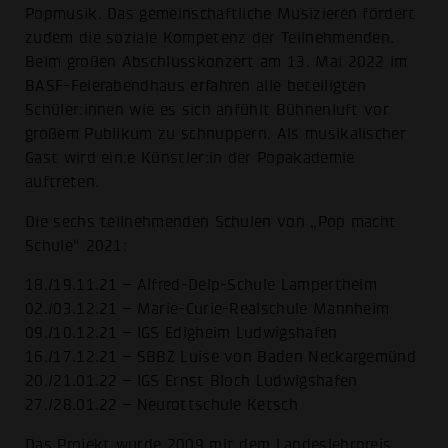
Popmusik. Das gemeinschaftliche Musizieren fördert
zudem die soziale Kompetenz der Teilnehmenden.
Beim großen Abschlusskonzert am 13. Mai 2022 im
BASF-Feierabendhaus erfahren alle beteiligten
Schüler:innen wie es sich anfühlt Bühnenluft vor
großem Publikum zu schnuppern. Als musikalischer
Gast wird ein:e Künstler:in der Popakademie
auftreten.
Die sechs teilnehmenden Schulen von „Pop macht
Schule“ 2021:
18./19.11.21 – Alfred-Delp-Schule Lampertheim
02./03.12.21 – Marie-Curie-Realschule Mannheim
09./10.12.21 – IGS Edigheim Ludwigshafen
16./17.12.21 – SBBZ Luise von Baden Neckargemünd
20./21.01.22 – IGS Ernst Bloch Ludwigshafen
27./28.01.22 – Neurottschule Ketsch
Das Projekt wurde 2009 mit dem Landeslehrpreis