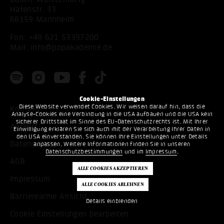
Hafenstr. 33
68159 Mannheim
Fon:
+49 621 53397200
Mail:
info@popakademie.de
Cookie-Einstellungen
Diese Website verwendet Cookies. Wir weisen darauf hin, dass die
Kontakt
Analyse-Cookies eine Verbindung in die USA aufbauen und die USA kein
sicherer Drittstaat im Sinne des EU-Datenschutzrechts ist. Mit Ihrer
Anfahrt
Einwilligung erklären Sie sich auch mit der Verarbeitung Ihrer Daten in
den USA einverstanden. Sie können Ihre Einstellungen unter Details
Datenschutz
anpassen. Weitere Informationen finden Sie in unseren
Datenschutzbestimmungen
und im
Impressum
.
AGB
Impressum
Barrierearme Ansicht
Details einblenden
Cookie Einstellungen bearbeiten