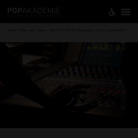
Home / Über uns / News / Open Call für das Programm „Sonic Experiments“