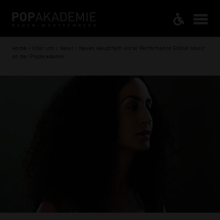
Home / Über uns / News / Neues Hauptfach Vocal Performance Global Music
an der Popakademie