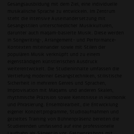
Gesangsausbildung mit dem Ziel, eine individuelle
musikalische Sprache zu entwickeln. Im Zentrum
steht die intensive Auseinandersetzung mit
Gesangsstilen unterschiedlicher Musikkulturen,
darunter auch maqam-basierte Musik. Diese werden
in Songwriting-, Arrangement- und Performance-
Kontexten miteinander sowie mit Stilen der
populären Musik verknüpft und zu einem
eigenständigen künstlerischen Ausdruck
weiterentwickelt. Die Studieninhalte umfassen die
Vertiefung moderner Gesangstechniken, stilistische
Sicherheit in mehreren Genres und Sprachen,
Improvisation mit Maqams und anderen Skalen,
rhythmische Präzision sowie Kenntnisse in Harmonik
und Phrasierung. Ensemblearbeit, die Entwicklung
eigener Konzertprogramme, Studioaufnahmen und
gezieltes Training von Bühnenpräsenz bereiten die
Studierenden umfassend auf eine professionelle
Laufbahn als Sänger:in vor. Gastworkshops mit